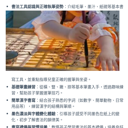
書法工具認識與正確執筆姿勢
：介紹毛筆、墨汁、紙硯等基本書
寫工具，並重點指導兒童正確的握筆與坐姿。
基礎筆畫練習
：從橫、豎、撇、捺等基本筆畫入手，透過趣味練
習，幫助孩子掌握運筆技巧。
簡單漢字書寫
：結合孩子熟悉的字詞（如數字、簡單動物、日常
用品等），練習漢字的結構與筆順。
墨色濃淡與字體變化體驗
：引導孩子感受不同墨色在紙上的變
化，初步了解書法的韻律美。
書寫禮儀與習慣培養
：教導孩子學習書法的基本禮儀，培養良好