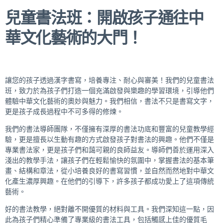
兒童書法班：開啟孩子通往
中
華文化
藝術的大門！
讓您的孩子透過漢字書寫，培養專注、耐心與審美！我們的兒童書法
班，致力於為孩子們打造一個充滿啟發與樂趣的學習環境，引導他們
體驗中華文化藝術的奧妙與魅力。我們相信，書法不只是書寫文字，
更是孩子成長過程中不可多得的修煉。
我們的書法導師團隊，不僅擁有深厚的書法功底和豐富的兒童教學經
驗，更是擅長以生動有趣的方式啟發孩子對書法的興趣。他們不僅是
專業書法家，更是孩子們和藹可親的良師益友。導師們善於運用深入
淺出的教學手法，讓孩子們在輕鬆愉快的氛圍中，掌握書法的基本筆
畫、結構和章法，從小培養良好的書寫習慣，並自然而然地對中華文
化產生濃厚興趣。在他們的引導下，許多孩子都成功愛上了這項傳統
藝術。
好的書法教學，絕對離不開優質的材料與工具。我們深知這一點，因
此為孩子們精心準備了專業級的書法工具，包括觸感上佳的優質毛