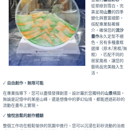
從翠綠到雪白，完
美呈現
山景
的四季
變化與豐富細節。
搭配專業黏著媒
介，確保您的
流沙
畫作
永久定型不褪
色。另有多種畫框
選擇（原木/黑框/無
框），匹配不同的
居家風格，讓您的
藝術品完美融入生
活。
✓
自由創作，無限可能
在專業指導下，您可以盡情發揮創意，設計屬於您獨特的
山景
構圖。
無論是記憶中的某座山峰，還是想像中的夢幻仙境，都能透過彩砂的
流動在畫布上實現。
✓
愉悅放鬆的創作體驗
整個工作坊在輕鬆愉快的氛圍中進行，您可以沉浸在彩砂流動的治癒