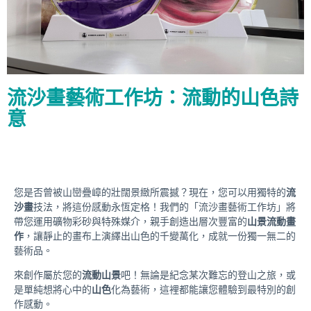
流沙畫藝術工作坊：流動的山色詩
意
您是否曾被山巒疊嶂的壯闊景緻所震撼？現在，您可以用獨特的
流
沙畫
技法，將這份感動永恆定格！我們的「流沙畫藝術工作坊」將
帶您運用礦物彩砂與特殊媒介，親手創造出層次豐富的
山景流動畫
作
，讓靜止的畫布上演繹出山色的千變萬化，成就一份獨一無二的
藝術品。
來創作屬於您的
流動山景
吧！無論是紀念某次難忘的登山之旅，或
是單純想將心中的
山色
化為藝術，這裡都能讓您體驗到最特別的創
作感動。