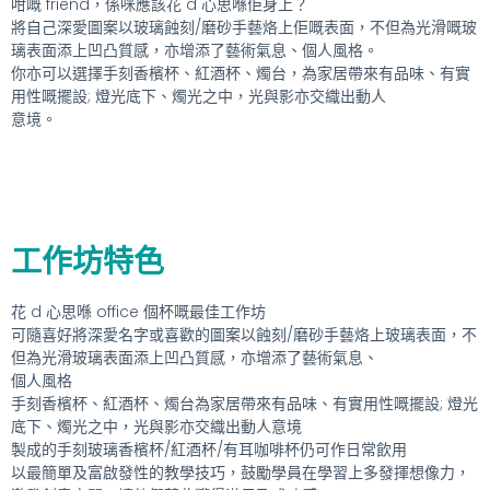
咁嘅 friend，係咪應該花 d 心思喺佢身上？
將自己深愛圖案以玻璃蝕刻/磨砂手藝烙上佢嘅表面，不但為光滑嘅玻
璃表面添上凹凸質感，亦增添了藝術氣息、個人風格。
你亦可以選擇手刻香檳杯、紅酒杯、燭台，為家居帶來有品味、有實
用性嘅擺設; 燈光底下、燭光之中，光與影亦交織出動人
意境。
工作坊特色
花 d 心思喺 office 個杯嘅最佳工作坊
可隨喜好將深愛名字或喜歡的圖案以蝕刻/磨砂手藝烙上玻璃表面，不
但為光滑玻璃表面添上凹凸質感，亦增添了藝術氣息、
個人風格
手刻香檳杯、紅酒杯、燭台為家居帶來有品味、有實用性嘅擺設; 燈光
底下、燭光之中，光與影亦交織出動人意境
製成的手刻玻璃香檳杯/紅酒杯/有耳咖啡杯仍可作日常飲用
以最簡單及富啟發性的教學技巧，鼓勵學員在學習上多發揮想像力，