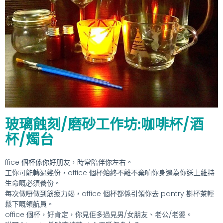
玻璃蝕刻/磨砂工作坊:咖啡杯/酒
杯/燭台
ffice 個杯係你好朋友，時常陪伴你左右。
工你可能轉過幾份，office 個杯始終不離不棄响你身邊為你送上維持
生命嘅必須養份。
每次做嘢做到筋疲力竭，office 個杯都係引領你去 pantry 斟杯茶輕
鬆下嘅領航員。
office 個杯，好肯定，你見佢多過見男/女朋友、老公/老婆。