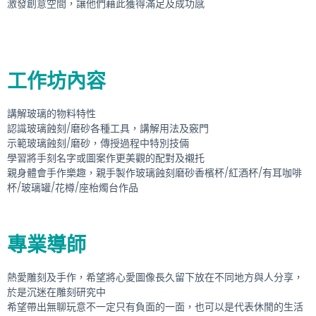
激發創意空間，讓他們藉此獲得滿足及成功感
工作坊內容
講解玻璃的物料特性
認識玻璃蝕刻/磨砂各種工具，講解用法及竅門
示範玻璃蝕刻/磨砂，傳授過程中特別技倆
學習將手刻名字或圖案作更美觀的配對及襯托
親身體會手作樂趣，親手製作玻璃蝕刻磨砂香檳杯/紅酒杯/有耳咖啡
杯/玻璃罐/花樽/座枱燭台作品
專業導師
熱愛雕刻及手作，希望將心愛圖像長久留下放在不同地方與人分享，
於是沉迷在雕刻研究中
希望帶出無聊玩意不一定只有負面的一面，也可以是代表休閒的生活