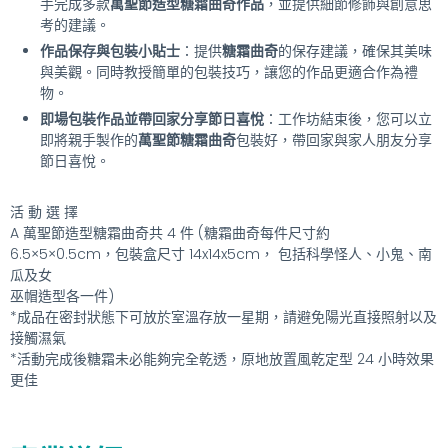
手完成多款
萬聖節造型糖霜曲奇作品
，並提供細節修飾與創意思
考的建議。
作品保存與包裝小貼士
：提供
糖霜曲奇
的保存建議，確保其美味
與美觀。同時教授簡單的包裝技巧，讓您的作品更適合作為禮
物。
即場包裝作品並帶回家分享節日喜悅
：工作坊結束後，您可以立
即將親手製作的
萬聖節糖霜曲奇
包裝好，帶回家與家人朋友分享
節日喜悅。
活 動 選 擇
A 萬聖節造型糖霜曲奇共 4 件 (糖霜曲奇每件尺寸約
6.5×5×0.5cm，包裝盒尺寸 14x14x5cm， 包括科學怪人、小鬼、南
瓜及女
巫帽造型各一件)
*成品在密封狀態下可放於室溫存放一星期，請避免陽光直接照射以及
接觸濕氣
*活動完成後糖霜未必能夠完全乾透，原地放置風乾定型 24 小時效果
更佳