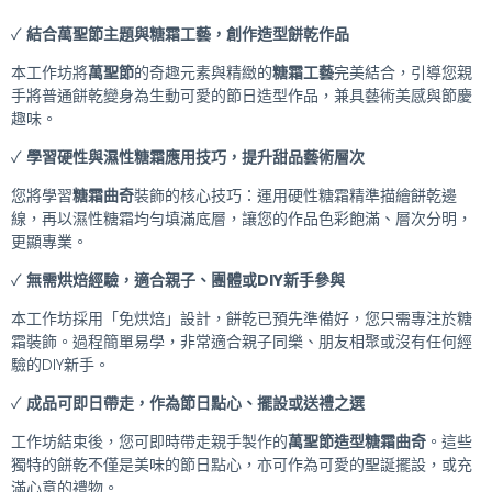
✓
結合萬聖節主題與糖霜工藝，創作造型餅乾作品
本工作坊將
萬聖節
的奇趣元素與精緻的
糖霜工藝
完美結合，引導您親
手將普通餅乾變身為生動可愛的節日造型作品，兼具藝術美感與節慶
趣味。
✓
學習硬性與濕性糖霜應用技巧，提升甜品藝術層次
您將學習
糖霜曲奇
裝飾的核心技巧：運用硬性糖霜精準描繪餅乾邊
線，再以濕性糖霜均勻填滿底層，讓您的作品色彩飽滿、層次分明，
更顯專業。
✓
無需烘焙經驗，適合親子、團體或DIY新手參與
本工作坊採用「免烘焙」設計，餅乾已預先準備好，您只需專注於糖
霜裝飾。過程簡單易學，非常適合親子同樂、朋友相聚或沒有任何經
驗的DIY新手。
✓
成品可即日帶走，作為節日點心、擺設或送禮之選
工作坊結束後，您可即時帶走親手製作的
萬聖節造型糖霜曲奇
。這些
獨特的餅乾不僅是美味的節日點心，亦可作為可愛的聖誕擺設，或充
滿心意的禮物。