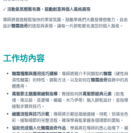
✓
活動氣氛輕鬆有趣，鼓勵創意與個人風格展現
導師將營造輕鬆愉快的學習氛圍，鼓勵學員們大膽發揮想像力，自由
設計
糖霜曲奇
的造型與表情，讓每一片餅乾都充滿您的個人風格。
工作坊內容
糖霜種類與應用技巧講解
：導師將簡介不同類型的
糖霜
（硬性與
濕性糖霜）的特性、調製方法，以及如何在
糖霜曲奇
裝飾中的具
體應用。
萬聖節主題圖案繪製指導
：教授如何將
萬聖節經典元素
（如鬼
魂、南瓜臉、巫婆帽、蝙蝠、木乃伊等）融入餅乾設計，並指導
繪製步驟與技巧。
繪圖流程與技巧示範
：導師將示範從描繪邊線、待乾，到填充色
彩、繪製細節的完整流程，確保學員能掌握各個環節的要點。
協助完成個人化糖霜曲奇作品
：學員將在導師的悉心指導下，親