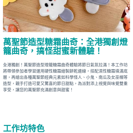
萬聖節造型糖霜曲奇：全港獨創燈
籠曲奇，搞怪甜蜜新體驗！
全港獨創！萬聖節造型燈籠糖霜曲奇體驗將節日氣氛拉滿！本工作坊
將帶領參加者學習運用硬性糖霜繪製餅乾邊線，搭配濕性糖霜填滿底
層，再繪出各種萬聖節經典元素如科學怪人、小鬼、南瓜及女巫帽等
造型，親手打造可愛又驚喜的節日甜點，為派對添上視覺與味覺雙重
享受，讓您的萬聖節充滿創意與甜蜜！
工作坊特色