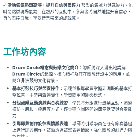
✓
活動氣氛熱烈高漲，提升自信與表達力
鼓樂的震撼力與感染力，能
瞬間點燃現場氣氛。在熱烈的互動中，參與者將自然地提升自信心，
勇於表達自我，享受音樂帶來的成就感。
工作坊內容
Drum Circle概念與鼓樂文化簡介
：導師將深入淺出地講解
Drum Circle
的起源、核心精神及其在團隊建設中的應用，並
簡介
非洲鼓
的文化背景。
基本打鼓技巧與節奏操作
：示範並指導學員掌握
非洲鼓
的基本打
擊位置、手勢與聲響變化，學習簡單的節奏模式。
分組鼓樂互動演練與合奏練習
：學員將分組進行鼓樂互動，透過
模仿、應和、呼應等方式，逐步建立團隊間的節奏默契與合奏能
力。
引導即興創作旋律與情感表達
：導師將引導學員在既有節奏基礎
上進行即興創作，鼓勵透過鼓聲表達情感，強化團隊的創造力與
協作性。