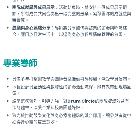
團隊成就感與成果展示
：活動結束時，將安排一個成果展示環
節，所有成員共同合奏出一段完整的鼓樂，凝聚團隊的成就感與
榮譽感。
鼓樂與身心連結分享
：導師將分享如何將鼓樂的節奏與呼吸結
合，應用於日常生活中，以達到身心放鬆與情緒管理的效果。
專業導師
具備多年打擊樂教學與團隊音樂活動引導經驗，深受學員信賴。
擅長設計具互動性與啟發性的節奏活動流程，能有效帶動現場氣
氛。
課堂氣氛熱烈、引導力強，對
Drum Circle
的團隊凝聚效益有
深刻體會，深受企業及校園團體好評。
致力於推動鼓樂文化與身心療癒體驗的融合應用，讓參與者從中
獲得身心靈的雙重豐收。