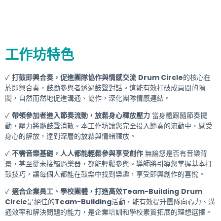
工作坊特色
✓
打鼓即興合奏，促進團隊協作與情感交流
Drum Circle
的核心在
於即興合奏，鼓勵參與者透過鼓聲對話。這能有效打破成員間的隔
閡，自然而然地促進溝通、協作，深化團隊情感連結。
✓
帶領參加者進入節奏流動，放鬆身心釋放壓力
當身體跟隨節奏擺
動，壓力將隨鼓聲消散。本工作坊讓您完全投入節奏的流動中，感受
身心的解放，達到深層的放鬆與情緒釋放。
✓
不需音樂基礎，人人都能輕鬆參與享受創作
無論您是否有音樂背
景，甚至從未接觸過樂器，都能輕鬆參與。導師將引導您掌握基本打
鼓技巧，讓每個人都能在鼓樂中找到樂趣，享受即興創作的喜悅。
✓
適合企業員工、學校團體，打造高效Team-Building
Drum
Circle
是絕佳的
Team-Building
活動，能有效提升團隊向心力、溝
通效率和解決問題的能力，是企業培訓和學校素質拓展的理想選擇。