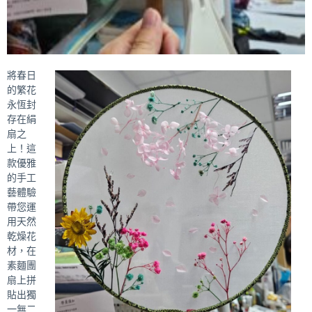
將春日
的繁花
永恆封
存在絹
扇之
上！這
款優雅
的手工
藝體驗
帶您運
用天然
乾燥花
材，在
素麵團
扇上拼
貼出獨
一無二