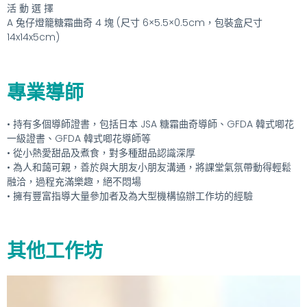
活 動 選 擇
A 兔仔燈籠糖霜曲奇 4 塊 (尺寸 6×5.5×0.5cm，包裝盒尺寸
14x14x5cm)
專業導師
• 持有多個導師證書，包括日本 JSA 糖霜曲奇導師、GFDA 韓式唧花
一級證書、GFDA 韓式唧花導師等
• 從小熱愛甜品及煮食，對多種甜品認識深厚
• 為人和藹可親，善於與大朋友小朋友溝通，將課堂氣氛帶動得輕鬆
融洽，過程充滿樂趣，絕不悶場
• 擁有豐富指導大量參加者及為大型機構協辦工作坊的經驗
其他工作坊