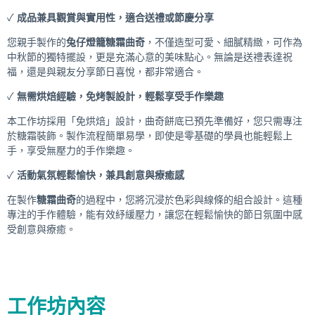
✓
成品兼具觀賞與實用性，適合送禮或節慶分享
您親手製作的
兔仔燈籠糖霜曲奇
，不僅造型可愛、細膩精緻，可作為
中秋節的獨特擺設，更是充滿心意的美味點心。無論是送禮表達祝
福，還是與親友分享節日喜悅，都非常適合。
✓
無需烘焙經驗，免烤製設計，輕鬆享受手作樂趣
本工作坊採用「免烘焙」設計，曲奇餅底已預先準備好，您只需專注
於糖霜裝飾。製作流程簡單易學，即使是零基礎的學員也能輕鬆上
手，享受無壓力的手作樂趣。
✓
活動氣氛輕鬆愉快，兼具創意與療癒感
在製作
糖霜曲奇
的過程中，您將沉浸於色彩與線條的組合設計。這種
專注的手作體驗，能有效紓緩壓力，讓您在輕鬆愉快的節日氛圍中感
受創意與療癒。
工作坊內容