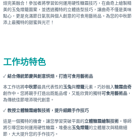
焙完美融合！參加者將學習如何運用硬性糖霜技巧，在曲奇上繪製精
美的玉兔燈籠圖案，並透過獨特的立體造型技巧，讓曲奇不僅是美味
點心，更是充滿節日氣氛與個人創意的可食用藝術品。為您的中秋節
添上最獨特的甜蜜與光芒！
工作坊特色
✓
結合傳統節慶與創意烘焙，打造可食用藝術品
本工作坊將
中秋節
最具代表性的
玉兔
與
燈籠
元素，巧妙融入
糖霜曲奇
創作中。您將親手打造出既能品嚐，又能欣賞的獨特
可食用藝術品
，
為傳統佳節增添現代創意。
✓
教授立體糖霜繪製技術，提升細緻手作技巧
這是一個獨特的機會，讓您學習突破平面的
立體糖霜繪製技術
。導師
將引導您如何運用硬性糖霜，堆疊出
玉兔燈籠
的立體層次與精緻細
節，大大提升您的手作技巧。