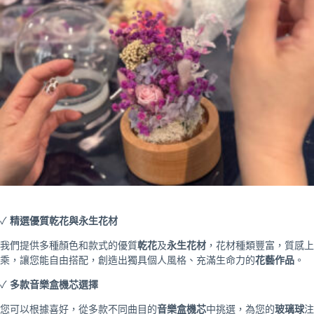
✓
精選優質乾花與永生花材
我們提供多種顏色和款式的優質
乾花
及
永生花材
，花材種類豐富，質感上
乘，讓您能自由搭配，創造出獨具個人風格、充滿生命力的
花藝作品
。
✓
多款音樂盒機芯選擇
您可以根據喜好，從多款不同曲目的
音樂盒機芯
中挑選，為您的
玻璃球
注