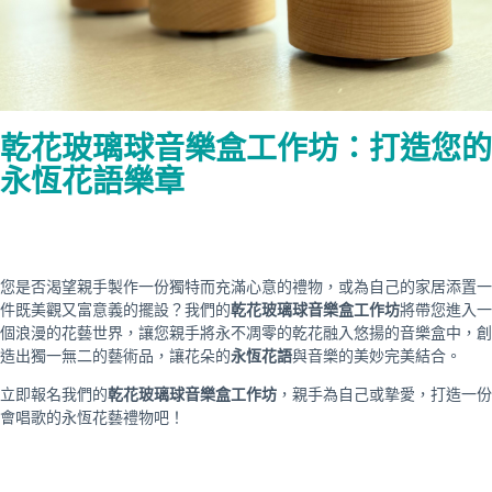
乾花玻璃球音樂盒工作坊：打造您的
永恆花語樂章
您是否渴望親手製作一份獨特而充滿心意的禮物，或為自己的家居添置一
件既美觀又富意義的擺設？我們的
乾花玻璃球音樂盒工作坊
將帶您進入一
個浪漫的花藝世界，讓您親手將永不凋零的乾花融入悠揚的音樂盒中，創
造出獨一無二的藝術品，讓花朵的
永恆花語
與音樂的美妙完美結合。
立即報名我們的
乾花玻璃球音樂盒工作坊
，親手為自己或摯愛，打造一份
會唱歌的永恆花藝禮物吧！