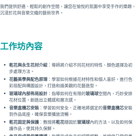
我們提供舒適、輕鬆的創作空間，讓您在愉悅的氛圍中享受手作的樂趣，
沉浸於花與音樂交織的藝術世界。
工作坊內容
乾花與永生花材介紹
：導師將介紹不同花材的特性、顏色選擇及初
步處理方法。
花藝美學與配色原理
：學習如何根據花材特性和個人喜好，進行色
彩搭配與構圖設計，打造和諧美觀的花藝造型。
玻璃球內部佈局設計
：指導如何在有限的
玻璃球
空間內，巧妙安排
花材位置，創造出立體感和層次感。
音樂盒機芯安裝
：學習如何安全、正確地將選定的
音樂盒機芯
安裝
到作品底座，確保音樂播放流暢。
乾花固定與保護
：教授將
乾花
穩固於
玻璃球
內的方法，以及如何保
護作品，使其持久保鮮。