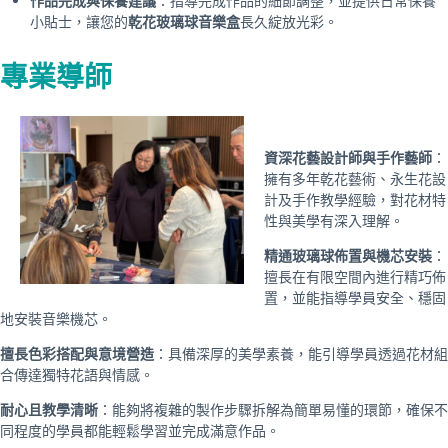
作品完成與保養建議
：指導完成作品的細節調整，並提供日常保養
小貼士，讓您的
乾花玻璃球音樂盒
長久綻放光彩。
專業導師
資深花藝設計師與手作藝師
：
擁有多年乾花藝術、永生花設
計及手作教學經驗，對花材特
性與美學有深入理解。
精通玻璃球佈置與機芯安裝
：
擅長在有限空間內進行精巧佈
置，並能指導學員安全、穩固
地安裝音樂機芯。
擅長色彩搭配與意境營造
：具備深厚的美學素養，能引導學員透過花材組
合傳達獨特花語與情感。
耐心且教學清晰
：能夠將複雜的製作步驟拆解為簡單易懂的環節，確保不
同程度的學員都能輕鬆學習並完成滿意作品。