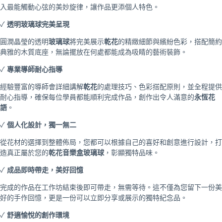
入最能觸動心弦的美妙旋律，讓作品更添個人特色。
✓
透明玻璃球完美呈現
圓潤晶瑩的透明
玻璃球
將完美展示
乾花
的精緻細節與繽紛色彩，搭配簡約
典雅的木質底座，無論擺放在何處都能成為吸睛的藝術裝飾。
✓
專業導師耐心指導
經驗豐富的導師會詳細講解
乾花
的處理技巧、色彩搭配原則，並全程提供
耐心指導，確保每位學員都能順利完成作品，創作出令人滿意的
永恆花
語
。
✓
個人化設計，獨一無二
從花材的選擇到整體佈局，您都可以根據自己的喜好和創意進行設計，打
造真正屬於您的
乾花音樂盒玻璃球
，彰顯獨特品味。
✓
成品即時帶走，美好回憶
完成的作品在工作坊結束後即可帶走，無需等待。這不僅為您留下一份美
好的手作回憶，更是一份可以立即分享或展示的獨特紀念品。
✓
舒適愉悅的創作環境