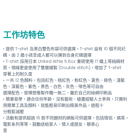
工作坊特色
• 提供 T-shirt 及黑白雙色布袋可供選擇，T-shirt 設有 10 個不同尺
碼，由 2 歲小孩至成人都可以揀到合身尺碼選擇
• T-shirt 採用日本 United Athle 5.6oz 重磅使用 17 織上等純綿材
質，領緣更是使用了雙層縫製 (Double stitch)，增加了 T-shirt
穿著上的耐久度
• 一共 12 色顏料，包括紅色、桃紅色、粉紅色、黃色、綠色、淺藍
色、深藍色、紫色、黑色、白色、灰色、啡色等可自由
選擇配色，發揮想像製作獨一無二、屬於自己的絲網印刷品
• 簡單易學，適合任何年齡，沒有藝術、繪畫經驗人士參與，只需利
用簡單工具及顏料，就能輕易印刷出精美作品，過程十
分輕鬆減壓
• 活動有提供超過 16 款不同題材的網板可供選擇，包括情侶，搞笑，
電影系列等等，鼓勵送給家人、情人或朋友，聊表心
意