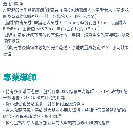
活 動 選 擇
A 聖誕節造型糖霜薑餅/曲奇共 4 件 (包括薑餅人、聖誕老人、聖誕花
圈及聖誕樹帽造型各一件，包裝盒尺寸 12x13x7cm)
*薑餅/曲奇尺寸: 聖誕老人尺寸 6×4.5cm, 聖誕花圈 5x5cm, 薑餅人
5.5x5cm, 聖誕樹 6×5.5cm, 薑餅/曲奇厚約 0.5cm)
*成品在密封狀態下可放於室溫存放一星期，請避免陽光直接照射以及
接觸濕氣
*活動完成後糖霜未必能夠完全乾透，原地放置風乾定型 24 小時效果
更佳
專業導師
• 持有多個導師證書，包括日本 JSA 糖霜曲奇導師、GFDA 韓式唧花
一級證書、GFDA 韓式唧花導師等
• 從小熱愛甜品及煮食，對多種甜品認識深厚
• 為人和藹可親，善於與大朋友小朋友溝通，將課堂氣氛帶動得輕鬆
融洽，過程充滿樂趣，絕不悶場
• 擁有豐富指導大量參加者及為大型機構協辦工作坊的經驗