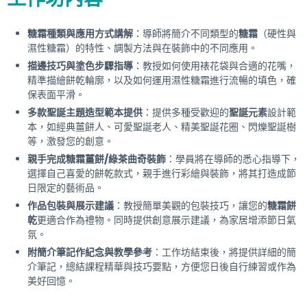
糖霜種類與應用方式講解
：導師將簡介不同類型的
糖霜
（硬性與
濕性糖霜）的特性、調製方法與在裝飾中的不同應用。
描邊技巧與塗色步驟指導
：教授如何使用裱花袋與合適的花嘴，
精準描繪餅乾輪廓，以及如何運用濕性糖霜進行流暢的填色，確
保表面平滑。
多款聖誕主題造型範本提供
：提供多種受歡迎的
聖誕元素
設計範
本，如經典薑餅人、可愛聖誕老人、精美聖誕花圈、閃爍聖誕樹
等，激發您的創意。
親手完成糖霜薑餅/綠茶曲奇裝飾
：學員將在導師的悉心指導下，
選擇自己喜愛的餅乾款式，親手進行彩繪與裝飾，將其打造成節
日限定的藝術品。
作品包裝與展示建議
：教授簡單美觀的包裝技巧，讓您的
糖霜餅
乾
更適合作為禮物。同時提供創意展示建議，為家居增添節日氣
氛。
附簡介筆記作紀念與教學參考
：工作坊結束後，將提供詳細的簡
介筆記，總結課程精華與技巧要點，方便您日後自行練習或作為
美好回憶。