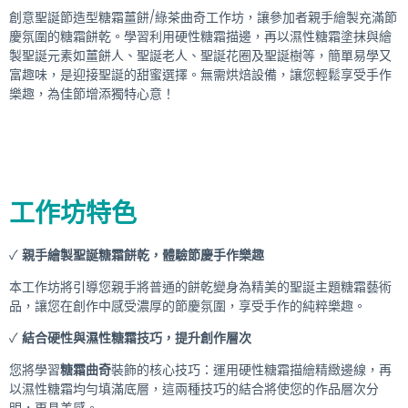
創意聖誕節造型糖霜薑餅/綠茶曲奇工作坊，讓參加者親手繪製充滿節
慶氛圍的糖霜餅乾。學習利用硬性糖霜描邊，再以濕性糖霜塗抹與繪
製聖誕元素如薑餅人、聖誕老人、聖誕花圈及聖誕樹等，簡單易學又
富趣味，是迎接聖誕的甜蜜選擇。無需烘焙設備，讓您輕鬆享受手作
樂趣，為佳節增添獨特心意！
工作坊特色
✓
親手繪製聖誕糖霜餅乾，體驗節慶手作樂趣
本工作坊將引導您親手將普通的餅乾變身為精美的聖誕主題糖霜藝術
品，讓您在創作中感受濃厚的節慶氛圍，享受手作的純粹樂趣。
✓
結合硬性與濕性糖霜技巧，提升創作層次
您將學習
糖霜曲奇
裝飾的核心技巧：運用硬性糖霜描繪精緻邊線，再
以濕性糖霜均勻填滿底層，這兩種技巧的結合將使您的作品層次分
明，更具美感。