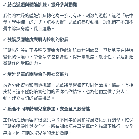
✓
結合遊戲與體能訓練，提升參與動機
我們將枯燥的體能訓練轉化為一系列有趣、刺激的遊戲！這種「玩中
學，學中練」的方式，能極大提升兒童的參與動機，讓他們在不知不
覺中鍛鍊身體，愛上運動。
✓
強調反應速度與肌肉控制的發展
活動特別設計了多種反應速度遊戲和肌肉控制練習，幫助兒童在快速
變化的情境中，學會精準控制身體，提升靈敏度、敏捷性，以及對細
微動作的掌握能力。
✓
增進兒童的團隊合作與社交能力
透過分組遊戲和團隊挑戰，兒童將學習如何與同伴溝通、協調、互相
支持。這不僅能培養他們的團隊合作精神，也為他們提供了與人互
動、建立友誼的寶貴機會。
✓
適合不同年齡層兒童參加，安全且具啟發性
工作坊活動內容將根據兒童的不同年齡層和發展階段進行調整，確保
活動的適齡性與安全性。所有訓練都在專業導師的指導下進行，安全
無虞，同時能啟發兒童的運動潛能。