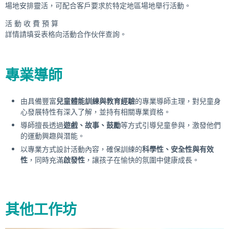
場地安排靈活，可配合客戶要求於特定地區場地舉行活動。
活 動 收 費 預 算
詳情請填妥表格向活動合作伙伴查詢。
專業導師
由具備豐富
兒童體能訓練與教育經驗
的專業導師主理，對兒童身
心發展特性有深入了解，並持有相關專業資格。
導師擅長透過
遊戲、故事、鼓勵
等方式引導兒童參與，激發他們
的運動興趣與潛能。
以專業方式設計活動內容，確保訓練的
科學性、安全性與有效
性
，同時充滿
啟發性
，讓孩子在愉快的氛圍中健康成長。
其他工作坊