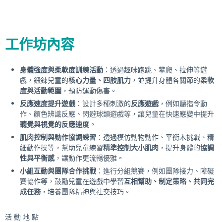
工作坊內容
身體強度與柔軟度訓練活動
：透過趣味跑跳、攀爬、拉伸等遊
戲，鍛鍊兒童的
核心力量、四肢肌力
，並提升身體各關節的
柔軟
度與活動範圍
，預防運動傷害。
反應速度提升遊戲
：設計多種刺激的
反應遊戲
，例如聽指令動
作、顏色辨識反應、閃避球類遊戲等，讓兒童在快速應變中提升
聽覺與視覺的反應速度
。
肌肉控制與動作協調練習
：透過模仿動物動作、平衡木挑戰、精
細動作操等，幫助兒童練習
精準控制大小肌肉
，提升身體的
協調
性與平衡感
，讓動作更流暢優雅。
小組互動與團隊合作挑戰
：進行分組競賽，例如團隊接力、障礙
賽協作等，鼓勵兒童在遊戲中學習
互相幫助、制定策略、共同完
成任務
，培養團隊精神與社交技巧。
活 動 地 點