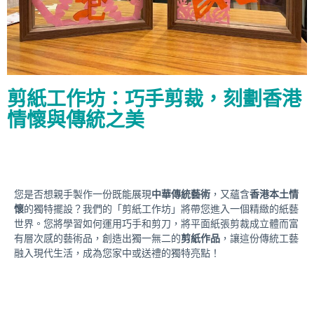
剪紙工作坊：巧手剪裁，刻劃香港
情懷與傳統之美
您是否想親手製作一份既能展現
中華傳統藝術
，又蘊含
香港本土情
懷
的獨特擺設？我們的「剪紙工作坊」將帶您進入一個精緻的紙藝
世界。您將學習如何運用巧手和剪刀，將平面紙張剪裁成立體而富
有層次感的藝術品，創造出獨一無二的
剪紙作品
，讓這份傳統工藝
融入現代生活，成為您家中或送禮的獨特亮點！