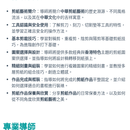
剪紙藝術簡介
：導師將簡介
中華剪紙藝術
的歷史淵源、不同風格
流派，以及其在
中華文化
中的吉祥寓意。
工具認識與安全使用
：了解剪刀、刻刀、切割墊等工具的特性，
並學習正確且安全的操作方法。
基本剪裁技巧
：學習對稱剪、重複剪、陰剪與陽剪等基礎剪紙技
巧，為進階創作打下基礎。
圖案選擇與設計
：導師將提供多款經典與
香港特色
主題的剪紙圖
案供選擇，並指導如何將設計稿轉移到紙張上。
精細刻畫與組裝
：學習如何進行複雜圖案的精細刻畫，並教授多
層剪紙的組合技巧，創造立體感。
作品完成與框裝
：指導如何將完成的
剪紙作品
平整固定，並介紹
如何選擇適合的畫框進行裝裱。
剪紙作品保養與欣賞
：分享
剪紙作品
的日常保養方法，以及如何
從不同角度欣賞
剪紙藝術
之美。
專業導師