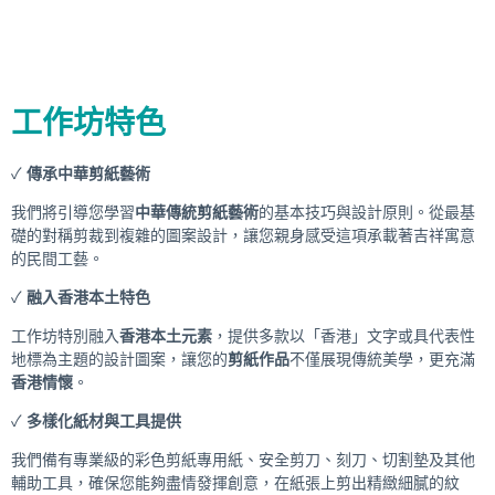
工作坊特色
✓
傳承中華剪紙藝術
我們將引導您學習
中華傳統剪紙藝術
的基本技巧與設計原則。從最基
礎的對稱剪裁到複雜的圖案設計，讓您親身感受這項承載著吉祥寓意
的民間工藝。
✓
融入香港本土特色
工作坊特別融入
香港本土元素
，提供多款以「香港」文字或具代表性
地標為主題的設計圖案，讓您的
剪紙作品
不僅展現傳統美學，更充滿
香港情懷
。
✓
多樣化紙材與工具提供
我們備有專業級的彩色剪紙專用紙、安全剪刀、刻刀、切割墊及其他
輔助工具，確保您能夠盡情發揮創意，在紙張上剪出精緻細膩的紋