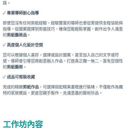
路。
✓
專業導師耐心指導
即使您沒有任何剪紙經驗，經驗豐富的導師也會從旁提供全程協助與
指導。從圖案選擇到剪裁技巧，確保您能輕鬆掌握，創作出令人滿意
的
剪紙藝術品
。
✓
高度個人化設計空間
您可以根據個人喜好，選擇或設計圖案，甚至加入自己的文字或符
號。導師會引導您將創意融入作品，打造真正獨一無二、富有您個性
的
剪紙藝術
。
✓
成品可框裝收藏
完成的精緻
剪紙作品
，可選擇搭配精美畫框進行裝裱，不僅能作為獨
特的家居擺設，更是您親手製作、充滿意義的藝術珍品。
工作坊內容