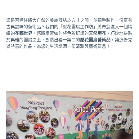
您是否嚮往將大自然的美麗凝結於方寸之間，並親手製作一份富有
古典韻味的藝術品？我們的「壓花團扇工作坊」將帶您進入一個精
緻的
花藝世界
。您將學習如何將色彩斑斕的
天然壓花
，巧妙地拼貼
於典雅的團扇之上，創造出獨一無二的
壓花團扇藝術品
，讓這份充
滿詩意的作品，為您的生活增添一份清雅與藝術氣息！