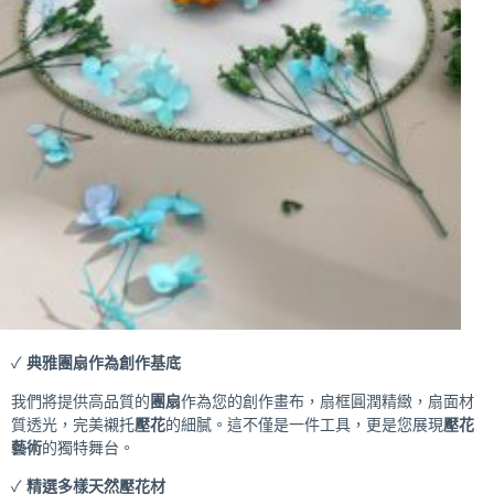
✓
典雅團扇作為創作基底
我們將提供高品質的
團扇
作為您的創作畫布，扇框圓潤精緻，扇面材
質透光，完美襯托
壓花
的細膩。這不僅是一件工具，更是您展現
壓花
藝術
的獨特舞台。
✓
精選多樣天然壓花材