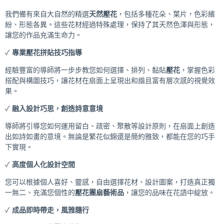
我們備有來自大自然的精選
天然壓花
，包括多種花朵、葉片，色彩繽
紛、形態各異。這些花材經過特殊處理，保持了其天然色澤與形態，
讓您的作品充滿生命力。
✓
專業壓花拼貼技巧指導
經驗豐富的導師將一步步教您如何選擇、排列、黏貼
壓花
，掌握色彩
搭配與構圖技巧，讓花材在扇面上呈現出和諧且富有層次感的視覺效
果。
✓
融入設計巧思，創造詩意意境
導師將引導您如何運用留白、疏密、聚散等設計原則，在扇面上創造
出如詩如畫的意境。無論是繁花似錦還是簡約雅致，都能在您的巧手
下實現。
✓
高度個人化設計空間
您可以根據個人喜好、靈感，自由選擇花材、設計圖案，打造真正獨
一無二、充滿您個性的
壓花團扇藝術品
，讓您的品味在花語中綻放。
✓
成品即時帶走，風雅隨行