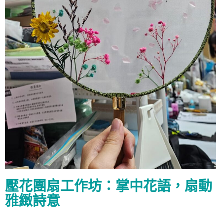
壓花團扇工作坊：掌中花語，扇動
雅緻詩意