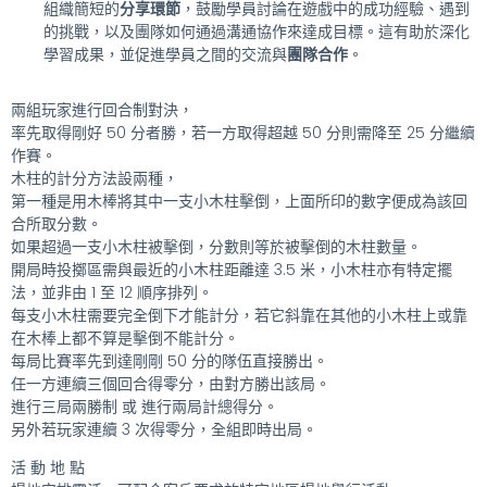
組織簡短的
分享環節
，鼓勵學員討論在遊戲中的成功經驗、遇到
的挑戰，以及團隊如何通過溝通協作來達成目標。這有助於深化
學習成果，並促進學員之間的交流與
團隊合作
。
兩組玩家進行回合制對決，
率先取得剛好 50 分者勝，若一方取得超越 50 分則需降至 25 分繼續
作賽。
木柱的計分方法設兩種，
第一種是用木棒將其中一支小木柱擊倒，上面所印的數字便成為該回
合所取分數。
如果超過一支小木柱被擊倒，分數則等於被擊倒的木柱數量。
開局時投擲區需與最近的小木柱距離達 3.5 米，小木柱亦有特定擺
法，並非由 1 至 12 順序排列。
每支小木柱需要完全倒下才能計分，若它斜靠在其他的小木柱上或靠
在木棒上都不算是擊倒不能計分。
每局比賽率先到達剛剛 50 分的隊伍直接勝出。
任一方連續三個回合得零分，由對方勝出該局。
進行三局兩勝制 或 進行兩局計總得分。
另外若玩家連續 3 次得零分，全組即時出局。
活 動 地 點