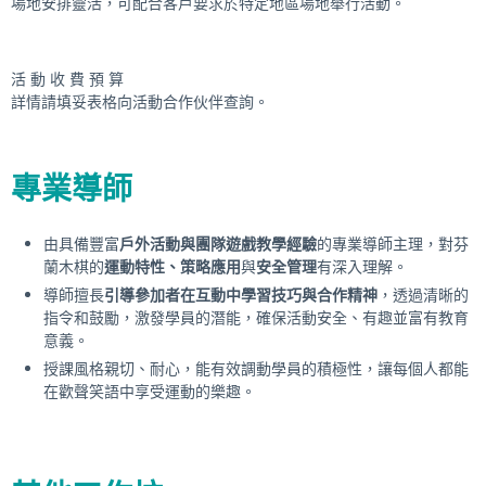
場地安排靈活，可配合客戶要求於特定地區場地舉行活動。
活 動 收 費 預 算
詳情請填妥表格向活動合作伙伴查詢。
專業導師
由具備豐富
戶外活動與團隊遊戲教學經驗
的專業導師主理，對芬
蘭木棋的
運動特性、策略應用
與
安全管理
有深入理解。
導師擅長
引導參加者在互動中學習技巧與合作精神
，透過清晰的
指令和鼓勵，激發學員的潛能，確保活動安全、有趣並富有教育
意義。
授課風格親切、耐心，能有效調動學員的積極性，讓每個人都能
在歡聲笑語中享受運動的樂趣。