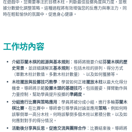
在遊戲中，您需要專注於目標木柱，判斷最佳投擲角度與力度，並根
據分數變化調整策略。這種過程將有效增強您的反應力與專注力，同
時在輕鬆愉快的氛圍中，促進身心健康。
工作坊內容
介紹芬蘭木棋的起源與基本規則
：導師將簡要介紹
芬蘭木棋的歷
史背景
，並詳細講解其
基本規則
，包括木柱的排列、得分方式
（單數木柱計數值，多數木柱計數量）、以及如何獲勝等。
木柱擺放與投擲技巧教學
：學習如何正確
擺放木柱
以最大化得分
機會。導師將示範
投擲木頭的基礎技巧
，包括握姿、揮臂動作與
力量控制，幫助學員提升投擲的
準繩度
。
分組進行比賽與策略應用
：學員將被分成小組，進行多輪
芬蘭木
棋比賽
。在比賽中，導師會引導學員討論並應用
策略
，例如何時
該擊倒單一高分木柱，何時該擊倒多個木柱以累積分數，以及如
何應對對手的得分情況。
活動後分享與反思，促進交流與團隊合作
：比賽結束後，導師將