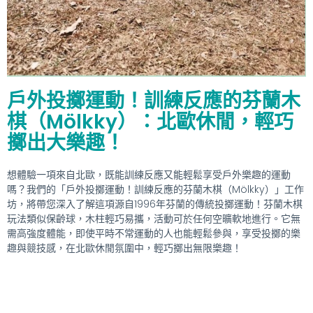
戶外投擲運動！訓練反應的芬蘭木
棋（Mölkky）：北歐休閒，輕巧
擲出大樂趣！
想體驗一項來自北歐，既能訓練反應又能輕鬆享受戶外樂趣的運動
嗎？我們的「戶外投擲運動！訓練反應的芬蘭木棋（Mölkky）」工作
坊，將帶您深入了解這項源自1996年芬蘭的傳統投擲運動！芬蘭木棋
玩法類似保齡球，木柱輕巧易攜，活動可於任何空曠軟地進行。它無
需高強度體能，即使平時不常運動的人也能輕鬆參與，享受投擲的樂
趣與競技感，在北歐休閒氛圍中，輕巧擲出無限樂趣！