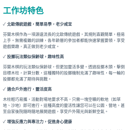
工作坊特色
✓
北歐傳統遊戲，簡單易學，老少咸宜
芬蘭木棋作為一項源遠流長的北歐傳統遊戲，其規則直觀簡單，極易
上手。無需複雜的訓練，各年齡層的參加者都能快速掌握要領，享受
遊戲樂趣，真正做到老少咸宜。
✓
投擲玩法類似保齡球，趣味性高
芬蘭木棋的玩法類似保齡球，但更加靈活多變。透過投擲木頭，擊倒
目標木柱，計算分數，這種獨特的投擲機制充滿了趣味性，每一輪的
投擲都充滿了期待與挑戰。
✓
適合戶外進行，靈活度高
木柱輕巧易攜，活動對場地要求不高，只需一塊空曠的軟地（如草
地、沙地）即可進行。這種高度的靈活性讓您可以在公園、營地，甚
至自家後院隨時隨地展開遊戲，享受戶外陽光與新鮮空氣。
✓
增強反應力與專注力，促進身心健康