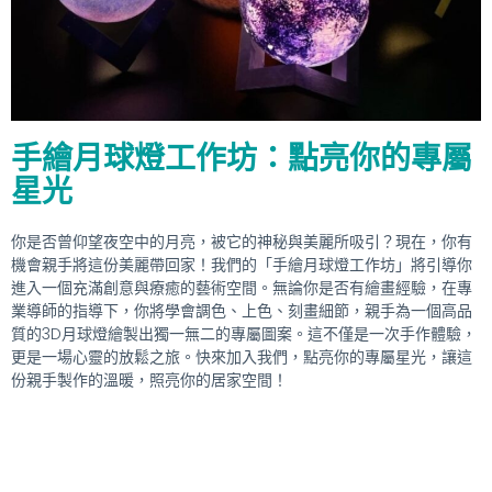
手繪月球燈工作坊：點亮你的專屬
星光
你是否曾仰望夜空中的月亮，被它的神秘與美麗所吸引？現在，你有
機會親手將這份美麗帶回家！我們的「手繪月球燈工作坊」將引導你
進入一個充滿創意與療癒的藝術空間。無論你是否有繪畫經驗，在專
業導師的指導下，你將學會調色、上色、刻畫細節，親手為一個高品
質的3D月球燈繪製出獨一無二的專屬圖案。這不僅是一次手作體驗，
更是一場心靈的放鬆之旅。快來加入我們，點亮你的專屬星光，讓這
份親手製作的溫暖，照亮你的居家空間！