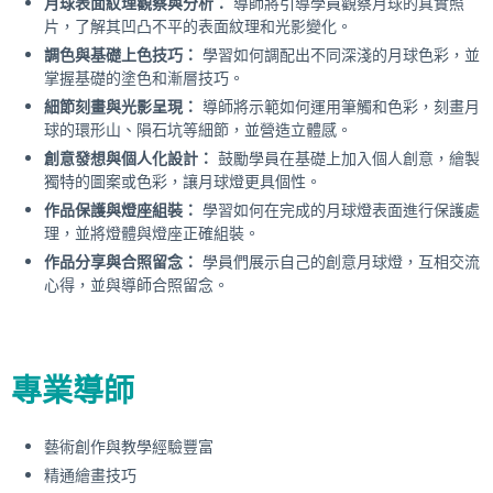
月球表面紋理觀察與分析：
導師將引導學員觀察月球的真實照
片，了解其凹凸不平的表面紋理和光影變化。
調色與基礎上色技巧：
學習如何調配出不同深淺的月球色彩，並
掌握基礎的塗色和漸層技巧。
細節刻畫與光影呈現：
導師將示範如何運用筆觸和色彩，刻畫月
球的環形山、隕石坑等細節，並營造立體感。
創意發想與個人化設計：
鼓勵學員在基礎上加入個人創意，繪製
獨特的圖案或色彩，讓月球燈更具個性。
作品保護與燈座組裝：
學習如何在完成的月球燈表面進行保護處
理，並將燈體與燈座正確組裝。
作品分享與合照留念：
學員們展示自己的創意月球燈，互相交流
心得，並與導師合照留念。
專業導師
藝術創作與教學經驗豐富
精通繪畫技巧