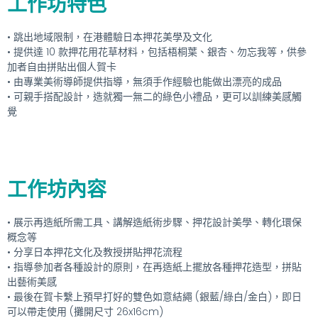
工作坊特色
• 跳出地域限制，在港體驗日本押花美學及文化
• 提供達 10 款押花用花草材料，包括梧桐葉、銀杏、勿忘我等，供參
加者自由拼貼出個人賀卡
• 由專業美術導師提供指導，無須手作經驗也能做出漂亮的成品
• 可親手搭配設計，造就獨一無二的綠色小禮品，更可以訓練美感觸
覺
工作坊內容
• 展示再造紙所需工具、講解造紙術步驟、押花設計美學、轉化環保
概念等
• 分享日本押花文化及教授拼貼押花流程
• 指導參加者各種設計的原則，在再造紙上擺放各種押花造型，拼貼
出藝術美感
• 最後在賀卡繫上預早打好的雙色如意結繩 (銀藍/綠白/金白)，即日
可以帶走使用 (攤開尺寸 26x16cm)