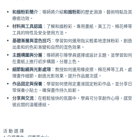
和諧粉彩簡介
：導師將介紹
和諧粉彩
的歷史淵源、藝術特點及其
療癒功效。
材料與工具認識
：了解和諧粉彩、專用畫紙、美工刀、棉花棒等
工具的特性及安全使用方法。
基礎漸層與混色技巧
：學習如何運用指尖輕柔地塗抹粉彩，創造
出柔和的色彩漸變和自然的混色效果。
主題構圖與分層
：導師將引導學員選擇或設計主題，並學習如何
在畫紙上進行初步構圖，分層上色。
細節點綴與光影處理
：教授如何運用橡皮擦、棉花棒等工具，處
理畫作細節，創造光影效果，提升作品層次感。
作品固定與保養
：學習如何使用定畫液固定粉彩作品，並分享日
常保養小貼士，確保畫作持久如新。
分享與交流
：在輕鬆愉快的氛圍中，學員可分享創作心得，感受
彼此間的溫暖連結。
活 動 選 擇