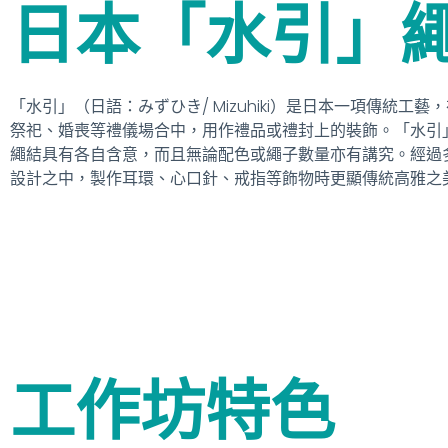
日本「水引」
「水引」（日語：みずひき/ Mizuhiki）是日本一項傳統
祭祀、婚喪等禮儀場合中，用作禮品或禮封上的裝飾。「水引
繩結具有各自含意，而且無論配色或繩子數量亦有講究。經過
設計之中，製作耳環、心口針、戒指等飾物時更顯傳統高雅之
工作坊特色