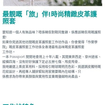
最靚嘅「旅」伴!時尚精緻皮革護
照套
要知道一個人有無品味？唔係睇佢對鞋同隻錶，係應該睇佢用嘅護照
套!
如果你見過其他坊間嘅皮革護照套工作坊作品，你會覺得「作樂學
院」嘅皮革護照套工作坊係全香港最有品味嘅皮革護照套
工作坊。
一本 Passport 閒閒地會用上十年八載，其間東奔西走、穿州過省、
縱橫四海，沒有好好保護下定必五勞七傷、甩皮甩骨…
我哋嚴選上乘皮革用料，採用吸引眼球嘅明亮色彩，挑選調皮獨特嘅
花紋設計，再經專人鋪排緊貼用家需要嘅內在結構，只
係務求為你帶來美顏值與實用性並重嘅優越時尚產品。