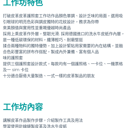
工作坊特色
打破皮革皮革護照套工作坊作品顏色單調、設計乏味的局面，選用吸
引眼球的明亮色彩與調皮獨特的花紋設計，務求為你帶
來美顏值與實用性並重嘅優越時尚產品
採用上乘皮革作外層，堅韌光滑; 採用德國進口的洗水牛皮紙作內層，
是一種低碳環保的材料，纖薄輕巧、耐磨堅挺
揉合兩種物料的獨特優勢，加上設計緊貼用家需要的內在結構，並融
合色彩豐富的拼布作搭配，製成內外兼備、富有個人品
味的護照套
提供三個護照套設計款式，每款均有一個護照格、一卡位、一機票格
及一 sim 卡位
十分適合厭倦大量製造、一式一樣的皮革製品的朋友
工作坊內容
講解皮革作品製作步驟，介紹製作工具及用法
學習使用針線縫製皮革及洗水牛皮紙