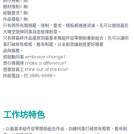
創作規範? 無!
題材限制? 無!
經驗要求? 無!
作品樣板? 無!
只有將所有嘅規範、限制、要求、樣板都通通消滅，先可以營造最巨
大嘅空間俾同事自由發揮創意。
只有將最終作品還原到最基本嘅組件從零開始重新組合，先可以讓同
事打破故有框框、舊有制度，以全新思維創造更好嘅產
品與服務。
想鼓勵同事 embrace change?
想引導團隊 make a difference?
想激發員工 think out of the box?
拎起電話，打 2885-6688。
工作坊特色
• 以最基本組件從零開始組合作品，訓練同事打破故有框框、舊有制