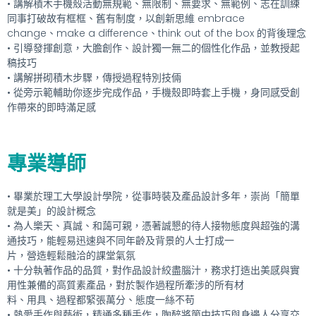
• 講解積木手機殼活動無規範、無限制、無要求、無範例、志在訓練
同事打破故有框框、舊有制度，以創新思維 embrace
change、make a difference、think out of the box 的背後理念
• 引導發揮創意，大膽創作、設計獨一無二的個性化作品，並教授起
稿技巧
• 講解拼砌積木步驟，傳授過程特別技倆
• 從旁示範輔助你逐步完成作品，手機殼即時套上手機，身同感受創
作帶來的即時滿足感
專業導師
• 畢業於理工大學設計學院，從事時裝及產品設計多年，崇尚「簡單
就是美」的設計概念
• 為人樂天、真誠、和藹可親，憑著誠懇的待人接物態度與超強的溝
通技巧，能輕易迅速與不同年齡及背景的人士打成一
片，營造輕鬆融洽的課堂氣氛
• 十分執著作品的品質，對作品設計絞盡腦汁，務求打造出美感與實
用性兼備的高質素產品，對於製作過程所牽涉的所有材
料、用具、過程都緊張萬分、態度一絲不苟
• 熱愛手作與藝術，精通多種手作，陶醉將箇中技巧與身邊人分享交