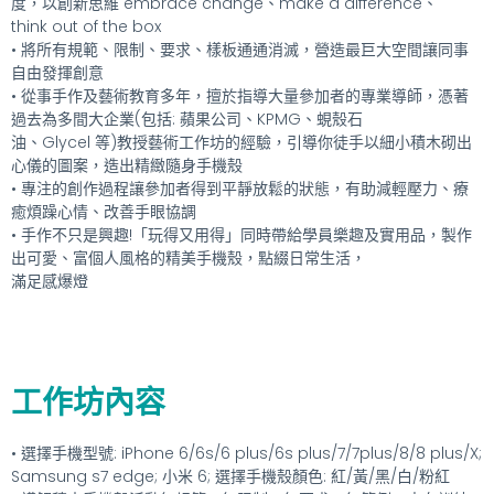
度，以創新思維 embrace change、make a difference、
think out of the box
• 將所有規範、限制、要求、樣板通通消滅，營造最巨大空間讓同事
自由發揮創意
• 從事手作及藝術教育多年，擅於指導大量參加者的專業導師，憑著
過去為多間大企業(包括: 蘋果公司、KPMG、蜆殼石
油、Glycel 等)教授藝術工作坊的經驗，引導你徒手以細小積木砌出
心儀的圖案，造出精緻隨身手機殼
• 專注的創作過程讓參加者得到平靜放鬆的狀態，有助減輕壓力、療
癒煩躁心情、改善手眼協調
• 手作不只是興趣!「玩得又用得」同時帶給學員樂趣及實用品，製作
出可愛、富個人風格的精美手機殼，點綴日常生活，
滿足感爆燈
工作坊內容
• 選擇手機型號: iPhone 6/6s/6 plus/6s plus/7/7plus/8/8 plus/X;
Samsung s7 edge; 小米 6; 選擇手機殼顏色: 紅/黃/黑/白/粉紅