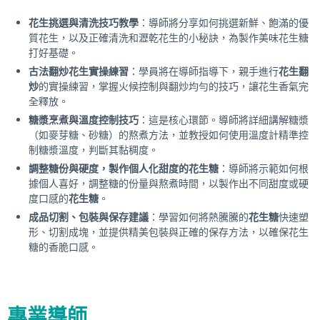
花生挑選與清洗技巧教學
：導師將分享如何挑選新鮮、飽滿的優
質花生，以及正確清洗和瀝乾花生的小秘訣，為製作美味花生糖
打好基礎。
古法翻炒花生實操練習
：學員將在導師指導下，親手進行
花生翻
炒
的實操練習，掌握火候控制與翻炒均勻的技巧，讓花生香氣完
全釋放。
糖漿烹煮與溫度控制技巧
：這是核心環節。導師將詳細講解糖漿
（如麥芽糖、砂糖）的熬煮方法，並教授如何使用溫度計精準控
制糖漿溫度，判斷其黏稠度。
調整糖份與硬度，製作個人化甜度的花生糖
：導師將示範如何根
據個人喜好，調整糖的份量與熬煮時間，以製作出不同甜度或硬
度口感的
花生糖
。
成品切割、包裝與保存建議
：學習如何將熱騰騰的
花生糖
快速塑
形、切割成塊，並提供精美包裝與正確的保存方法，以確保花生
糖的香脆口感。
專業導師