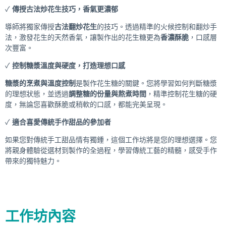
✓
傳授古法炒花生技巧，香氣更濃郁
導師將獨家傳授
古法翻炒花生
的技巧。透過精準的火候控制和翻炒手
法，激發花生的天然香氣，讓製作出的花生糖更為
香濃酥脆
，口感層
次豐富。
✓
控制糖漿溫度與硬度，打造理想口感
糖漿的烹煮與溫度控制
是製作花生糖的關鍵。您將學習如何判斷糖漿
的理想狀態，並透過
調整糖的份量與熬煮時間
，精準控制花生糖的硬
度，無論您喜歡酥脆或稍軟的口感，都能完美呈現。
✓
適合喜愛傳統手作甜品的參加者
如果您對傳統手工甜品情有獨鍾，這個工作坊將是您的理想選擇。您
將親身體驗從選材到製作的全過程，學習傳統工藝的精髓，感受手作
帶來的獨特魅力。
工作坊內容