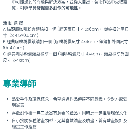
中可能遇到的問題與解決方案，並從大自然、藝術作品中汲取靈
感，引導學員
發掘更多創作的可能性
。
活 動 選 擇
A 貓頭鷹咖啡粉囊鎖鑰扣一個 (貓頭鷹尺寸 4.5x6cm， 鎖鑰扣外圍尺
寸 12x 4.5×0.5cm)
B 經典咖啡粉囊鎖鑰扣一個 (咖啡粉囊尺寸 4x4cm，鎖鑰扣外圍尺寸
10x 4x1cm)
C 經典咖啡粉囊頭髮橡筋一個 (咖啡粉囊尺寸 4x4cm，頭髮橡筋外圍
尺寸 7x4x1cm)
專業導師
熱愛手作及環保概念，希望透過作品傳達不同意義，令對方感受
到誠意
喜歡創作獨一無二及富有意義的產品，同時進一步推廣環保文化
自小接觸多種繪畫類型，尤其喜歡油畫及噴畫，曾有壁畫設計及
繪畫工作經驗