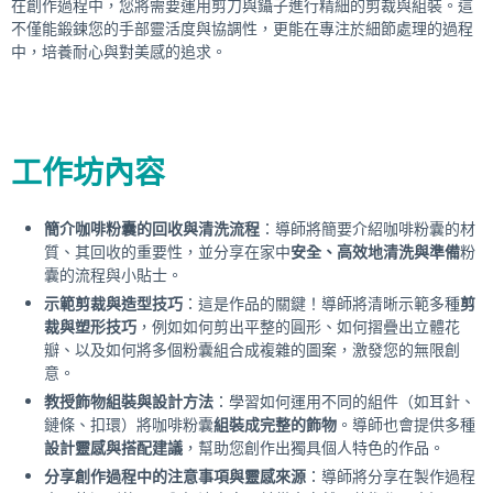
在創作過程中，您將需要運用剪刀與鑷子進行精細的剪裁與組裝。這
不僅能鍛鍊您的手部靈活度與協調性，更能在專注於細節處理的過程
中，培養耐心與對美感的追求。
工作坊內容
簡介咖啡粉囊的回收與清洗流程
：導師將簡要介紹咖啡粉囊的材
質、其回收的重要性，並分享在家中
安全、高效地清洗與準備
粉
囊的流程與小貼士。
示範剪裁與造型技巧
：這是作品的關鍵！導師將清晰示範多種
剪
裁與塑形技巧
，例如如何剪出平整的圓形、如何摺疊出立體花
瓣、以及如何將多個粉囊組合成複雜的圖案，激發您的無限創
意。
教授飾物組裝與設計方法
：學習如何運用不同的組件（如耳針、
鏈條、扣環）將咖啡粉囊
組裝成完整的飾物
。導師也會提供多種
設計靈感與搭配建議
，幫助您創作出獨具個人特色的作品。
分享創作過程中的注意事項與靈感來源
：導師將分享在製作過程