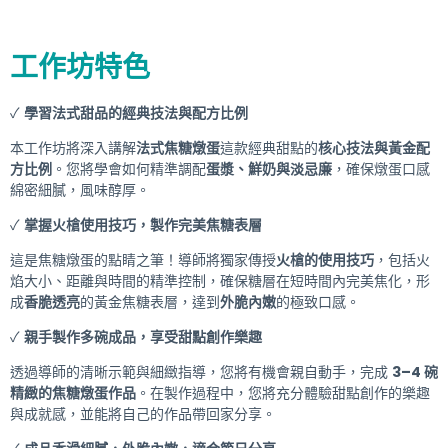
工作坊特色
✓
學習法式甜品的經典技法與配方比例
本工作坊將深入講解
法式焦糖燉蛋
這款經典甜點的
核心技法與黃金配
方比例
。您將學會如何精準調配
蛋漿、鮮奶與淡忌廉
，確保燉蛋口感
綿密細膩，風味醇厚。
✓
掌握火槍使用技巧，製作完美焦糖表層
這是焦糖燉蛋的點睛之筆！導師將獨家傳授
火槍的使用技巧
，包括火
焰大小、距離與時間的精準控制，確保糖層在短時間內完美焦化，形
成
香脆透亮
的黃金焦糖表層，達到
外脆內嫩
的極致口感。
✓
親手製作多碗成品，享受甜點創作樂趣
透過導師的清晰示範與細緻指導，您將有機會親自動手，完成
3–4 碗
精緻的焦糖燉蛋作品
。在製作過程中，您將充分體驗甜點創作的樂趣
與成就感，並能將自己的作品帶回家分享。