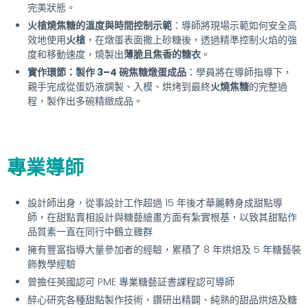
完美狀態。
火槍燒焦糖的溫度與時間控制示範
：導師將現場示範如何安全高
效地使用
火槍
，在燉蛋表面撒上砂糖後，透過精準控制火焰的強
度和移動速度，燒製出
薄脆且焦香的糖衣
。
實作環節：製作 3–4 碗焦糖燉蛋成品
：學員將在導師指導下，
親手完成從蛋奶液調製、入模、烘烤到最終
火燒焦糖
的完整過
程，製作出多碗精緻成品。
專業導師
設計師出身，從事設計工作超過 15 年後才華麗轉身成甜點導
師，在甜點賣相設計與糖藝繪畫方面有紮實根基，以致其甜點作
品質素一直在同行中鶴立雞群
擁有豐富指導大量參加者的經驗，累積了 8 年烘焙及 5 年糖藝裝
飾教學經驗
曾擔任英國認可 PME 專業糖藝証書課程認可導師
醉心研究各種甜點製作技術，鑽研出精闢、純熟的甜品烘焙及糖