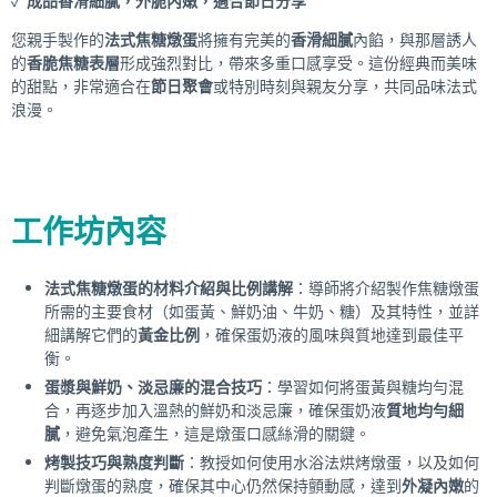
✓
成品香滑細膩，外脆內嫩，適合節日分享
您親手製作的
法式焦糖燉蛋
將擁有完美的
香滑細膩
內餡，與那層誘人
的
香脆焦糖表層
形成強烈對比，帶來多重口感享受。這份經典而美味
的甜點，非常適合在
節日聚會
或特別時刻與親友分享，共同品味法式
浪漫。
工作坊內容
法式焦糖燉蛋的材料介紹與比例講解
：導師將介紹製作焦糖燉蛋
所需的主要食材（如蛋黃、鮮奶油、牛奶、糖）及其特性，並詳
細講解它們的
黃金比例
，確保蛋奶液的風味與質地達到最佳平
衡。
蛋漿與鮮奶、淡忌廉的混合技巧
：學習如何將蛋黃與糖均勻混
合，再逐步加入溫熱的鮮奶和淡忌廉，確保蛋奶液
質地均勻細
膩
，避免氣泡產生，這是燉蛋口感絲滑的關鍵。
烤製技巧與熟度判斷
：教授如何使用水浴法烘烤燉蛋，以及如何
判斷燉蛋的熟度，確保其中心仍然保持顫動感，達到
外凝內嫩
的