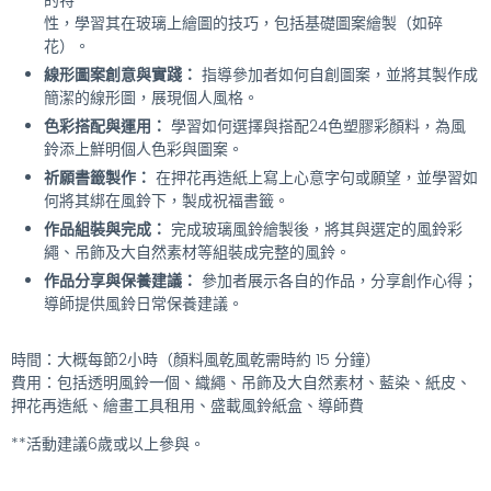
的特
性，學習其在玻璃上繪圖的技巧，包括基礎圖案繪製（如碎
花）。
線形圖案創意與實踐：
指導參加者如何自創圖案，並將其製作成
簡潔的線形圖，展現個人風格。
色彩搭配與運用：
學習如何選擇與搭配24色塑膠彩顏料，為風
鈴添上鮮明個人色彩與圖案。
祈願書籤製作：
在押花再造紙上寫上心意字句或願望，並學習如
何將其綁在風鈴下，製成祝福書籤。
作品組裝與完成：
完成玻璃風鈴繪製後，將其與選定的風鈴彩
繩、吊飾及大自然素材等組裝成完整的風鈴。
作品分享與保養建議：
參加者展示各自的作品，分享創作心得；
導師提供風鈴日常保養建議。
時間：大概每節2小時（顏料風乾風乾需時約 15 分鐘）
費用：包括透明風鈴一個、織繩、吊飾及大自然素材、藍染、紙皮、
押花再造紙、繪畫工具租用、盛載風鈴紙盒、導師費
**活動建議6歲或以上參與。