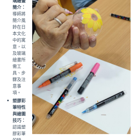
璃繪畫
簡介：
導師將
簡介風
鈴在日
本文化
中的寓
意，以
及玻璃
繪畫所
需工
具、步
驟及注
意事
項。
塑膠彩
筆特性
與繪圖
技巧：
認識塑
膠彩筆