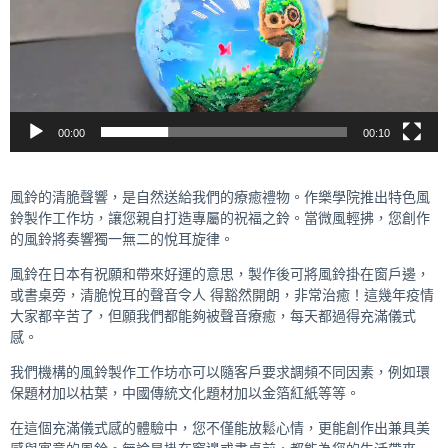
器
00:00
00:10
風鈴的清脆聲響，是自然送給我們的療癒禮物。作樂學院推出特色風
鈴製作工作坊，讓您親自打造專屬的祝福之鈴。當微風輕拂，您創作
的風鈴將奏響獨一無二的悅耳旋律。
風鈴在日本有祝願和帶來好運的意思，製作後可將風鈴掛在窗戶邊，
或書桌旁，清脆悅耳的聲音令人 得豁然開朗，非常治癒！這幾年疫情
大家都辛苦了，但願我們都能夠被聲音療癒，每天都過得充滿儀式
感。
我們機構的風鈴製作工作坊亦可以隨客戶要求調頻不同因素，例如環
保題材加以枯葉，中國傳統文化題材加以金箔紅紙等等。
在這個充滿儀式感的體驗中，您不僅能放鬆心情，更能創作出兼具美