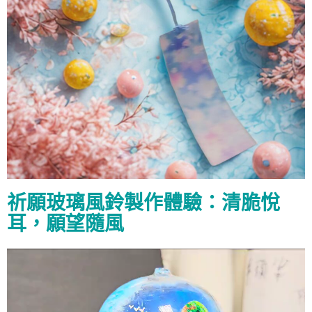
祈願玻璃風鈴製作體驗：清脆悅
耳，願望隨風
視
訊
播
放