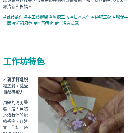
感與寓意的風鈴。無論是掛在窗邊或書桌前，都能為您的生活帶來一
絲清新與祝福。
#風鈴製作 #手工藝體驗 #療癒工坊 #日本文化 #傳統工藝 #環保手
工藝 #祈福風鈴 #聲音療癒 #生活儀式感
工作坊特色
✓
親手打造祝
福之鈴，感受
自然療癒力
風鈴的清脆聲
響，是大自然
送給我們的療
癒禮物。在這
個工作坊，您