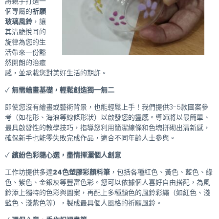
將親手打造一
個專屬的
祈願
玻璃風鈴
，讓
其清脆悅耳的
旋律為您的生
活帶來一份豁
然開朗的治癒
感，並承載您對美好生活的期許。
✓
無需繪畫基礎，輕鬆創造獨一無二
即使您沒有繪畫或藝術背景，也能輕鬆上手！我們提供3-5款圖案參
考（如花形、海浪等線條形狀）以啟發您的靈感。導師將以最簡單、
最具啟發性的教學技巧，指導您利用簡潔線條和色塊拼砌出清新感，
確保新手也能零失敗完成作品，適合不同年齡人士參與。
✓
繽紛色彩隨心選，盡情揮灑個人創意
工作坊提供多達
24色塑膠彩顏料筆
，包括各種紅色、黃色、藍色、綠
色、紫色、金銀灰等豐富色彩。您可以依據個人喜好自由搭配，為風
鈴添上獨特的色彩與圖案，再配上多種顏色的風鈴彩繩（如紅色、淺
藍色、淺紫色等），製成最具個人風格的祈願風鈴。