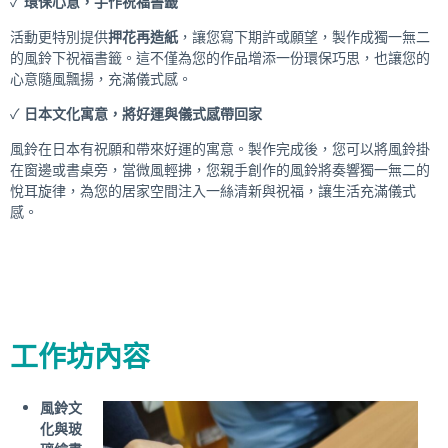
✓
環保心意，手作祝福書籤
活動更特別提供
押花再造紙
，讓您寫下期許或願望，製作成獨一無二
的風鈴下祝福書籤。這不僅為您的作品增添一份環保巧思，也讓您的
心意隨風飄揚，充滿儀式感。
✓
日本文化寓意，將好運與儀式感帶回家
風鈴在日本有祝願和帶來好運的寓意。製作完成後，您可以將風鈴掛
在窗邊或書桌旁，當微風輕拂，您親手創作的風鈴將奏響獨一無二的
悅耳旋律，為您的居家空間注入一絲清新與祝福，讓生活充滿儀式
感。
工作坊內容
風鈴文
化與玻