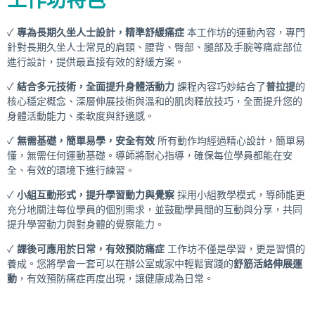
工作坊特色
✓
專為長期久坐人士設計，精準舒緩痛症
本工作坊的運動內容，專門
針對長期久坐人士常見的肩頸、腰背、臀部、腿部及手腕等痛症部位
進行設計，提供最直接有效的舒緩方案。
✓
結合多元技術，全面提升身體活動力
課程內容巧妙結合了
普拉提
的
核心穩定概念、深層伸展技術與溫和的肌肉釋放技巧，全面提升您的
身體活動能力、柔軟度與舒適感。
✓
無需基礎，簡單易學，安全有效
所有動作均經過精心設計，簡單易
懂，無需任何運動基礎。導師將耐心指導，確保每位學員都能在安
全、有效的環境下進行練習。
✓
小組互動形式，提升學習動力與覺察
採用小組教學模式，導師能更
充分地關注每位學員的個別需求，並鼓勵學員間的互動與分享，共同
提升學習動力與對身體的覺察能力。
✓
課後可應用於日常，有效預防痛症
工作坊不僅是學習，更是習慣的
養成。您將學會一套可以在辦公室或家中輕鬆實踐的
舒筋活絡伸展運
動
，有效預防痛症再度出現，讓健康成為日常。