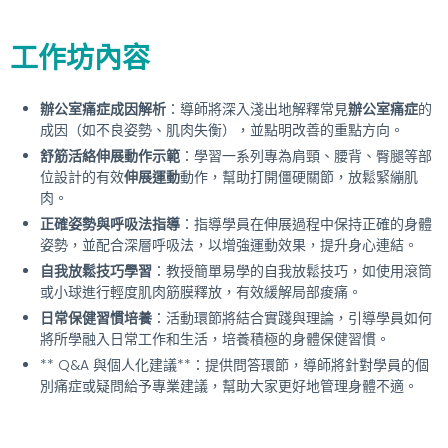
工作坊內容
辦公室痛症成因解析
：導師將深入淺出地解釋常見
辦公室痛症
的
成因（如不良姿勢、肌肉失衡），並點明改善的重點方向。
舒筋活絡伸展動作示範
：學習一系列專為肩頸、腰背、臀腿等部
位設計的有效
伸展運動
動作，幫助打開僵硬關節，放鬆緊繃肌
肉。
正確姿勢與呼吸法指導
：指導學員在伸展過程中保持正確的身體
姿勢，並配合深層呼吸法，以增強運動效果，提升身心連結。
自我放鬆技巧學習
：教授簡單易學的自我放鬆技巧，如使用滾筒
或小球進行輕度肌肉筋膜釋放，有效緩解局部痠痛。
日常保健習慣培養
：活動環節將結合實踐與理論，引導學員如何
將所學融入日常工作和生活，培養積極的身體保健習慣。
** Q&A 與個人化建議**：提供問答環節，導師將針對學員的個
別痛症或疑問給予專業建議，幫助大家更好地管理身體不適。