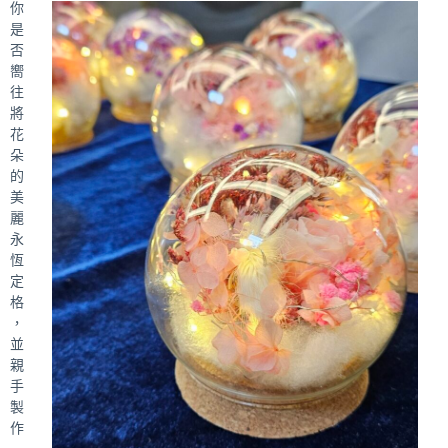
你
是
否
嚮
往
將
花
朵
的
美
麗
永
恆
定
格
，
並
親
手
製
作