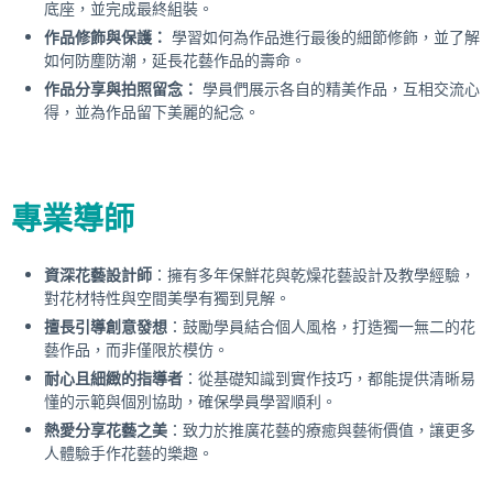
底座，並完成最終組裝。
作品修飾與保護：
學習如何為作品進行最後的細節修飾，並了解
如何防塵防潮，延長花藝作品的壽命。
作品分享與拍照留念：
學員們展示各自的精美作品，互相交流心
得，並為作品留下美麗的紀念。
專業導師
資深花藝設計師
：擁有多年保鮮花與乾燥花藝設計及教學經驗，
對花材特性與空間美學有獨到見解。
擅長引導創意發想
：鼓勵學員結合個人風格，打造獨一無二的花
藝作品，而非僅限於模仿。
耐心且細緻的指導者
：從基礎知識到實作技巧，都能提供清晰易
懂的示範與個別協助，確保學員學習順利。
熱愛分享花藝之美
：致力於推廣花藝的療癒與藝術價值，讓更多
人體驗手作花藝的樂趣。