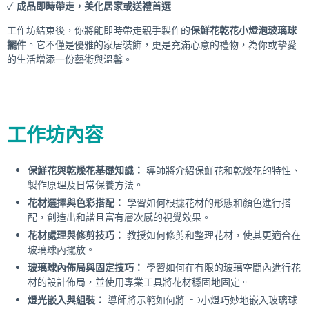
✓
成品即時帶走，美化居家或送禮首選
工作坊結束後，你將能即時帶走親手製作的
保鮮花乾花小燈泡玻璃球
擺件
。它不僅是優雅的家居裝飾，更是充滿心意的禮物，為你或摯愛
的生活增添一份藝術與溫馨。
工作坊內容
保鮮花與乾燥花基礎知識：
導師將介紹保鮮花和乾燥花的特性、
製作原理及日常保養方法。
花材選擇與色彩搭配：
學習如何根據花材的形態和顏色進行搭
配，創造出和諧且富有層次感的視覺效果。
花材處理與修剪技巧：
教授如何修剪和整理花材，使其更適合在
玻璃球內擺放。
玻璃球內佈局與固定技巧：
學習如何在有限的玻璃空間內進行花
材的設計佈局，並使用專業工具將花材穩固地固定。
燈光嵌入與組裝：
導師將示範如何將LED小燈巧妙地嵌入玻璃球