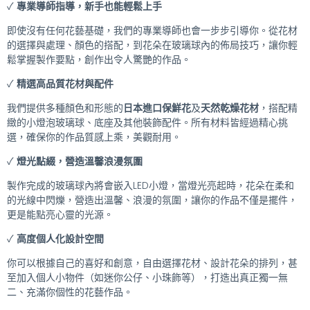
✓
專業導師指導，新手也能輕鬆上手
即使沒有任何花藝基礎，我們的專業導師也會一步步引導你。從花材
的選擇與處理、顏色的搭配，到花朵在玻璃球內的佈局技巧，讓你輕
鬆掌握製作要點，創作出令人驚艷的作品。
✓
精選高品質花材與配件
我們提供多種顏色和形態的
日本進口保鮮花
及
天然乾燥花材
，搭配精
緻的小燈泡玻璃球、底座及其他裝飾配件。所有材料皆經過精心挑
選，確保你的作品質感上乘，美觀耐用。
✓
燈光點綴，營造溫馨浪漫氛圍
製作完成的玻璃球內將會嵌入LED小燈，當燈光亮起時，花朵在柔和
的光線中閃爍，營造出溫馨、浪漫的氛圍，讓你的作品不僅是擺件，
更是能點亮心靈的光源。
✓
高度個人化設計空間
你可以根據自己的喜好和創意，自由選擇花材、設計花朵的排列，甚
至加入個人小物件（如迷你公仔、小珠飾等），打造出真正獨一無
二、充滿你個性的花藝作品。