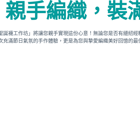
：親手編織，裝
聖誕襪工作坊」將讓您親手實現這份心意！無論您是否有縫紉經
次充滿節日氣氛的手作體驗，更是為您與摯愛編織美好回憶的最