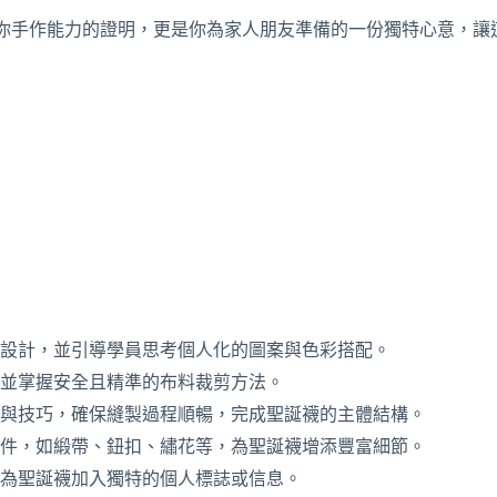
你手作能力的證明，更是你為家人朋友準備的一份獨特心意，讓
設計，並引導學員思考個人化的圖案與色彩搭配。
並掌握安全且精準的布料裁剪方法。
與技巧，確保縫製過程順暢，完成聖誕襪的主體結構。
件，如緞帶、鈕扣、繡花等，為聖誕襪增添豐富細節。
為聖誕襪加入獨特的個人標誌或信息。