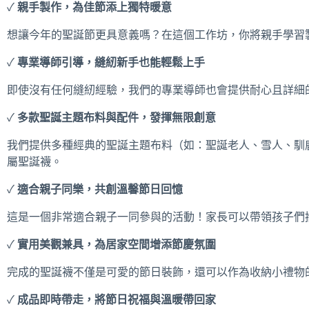
✓
親手製作，為佳節添上獨特暖意
想讓今年的聖誕節更具意義嗎？在這個工作坊，你將親手學習
✓
專業導師引導，縫紉新手也能輕鬆上手
即使沒有任何縫紉經驗，我們的專業導師也會提供耐心且詳細
✓
多款聖誕主題布料與配件，發揮無限創意
我們提供多種經典的聖誕主題布料（如：聖誕老人、雪人、馴
屬聖誕襪。
✓
適合親子同樂，共創溫馨節日回憶
這是一個非常適合親子一同參與的活動！家長可以帶領孩子們
✓
實用美觀兼具，為居家空間增添節慶氛圍
完成的聖誕襪不僅是可愛的節日裝飾，還可以作為收納小禮物
✓
成品即時帶走，將節日祝福與溫暖帶回家