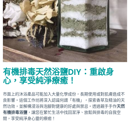
有機排毒天然浴鹽DIY：重啟身
心，享受純淨療癒！
市面上的沐浴產品可能加入大量化學成份，長期使用或對肌膚造成不
良影響。這個工作坊將深入認識何謂「有機」，探索香草及精油的天
然功效，並解構浸浴與泡腳對健康的好處與禁忌。透過親手手作
天然
有機排毒浴鹽
，讓您在繁忙生活中找回潔淨、放鬆與排毒的自我空
間，享受純淨身心靈的療癒！