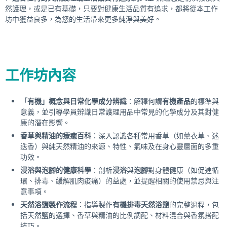
然護理，或是已有基礎，只要對健康生活品質有追求，都將從本工作
坊中獲益良多，為您的生活帶來更多純淨與美好。
工作坊內容
「有機」概念與日常化學成分辨識
：解釋何謂
有機產品
的標準與
意義，並引導學員辨識日常護理用品中常見的化學成分及其對健
康的潛在影響。
香草與精油的療癒百科
：深入認識各種常用香草（如薰衣草、迷
迭香）與純天然精油的來源、特性、氣味及在身心靈層面的多重
功效。
浸浴與泡腳的健康科學
：剖析
浸浴
與
泡腳
對身體健康（如促進循
環、排毒、緩解肌肉痠痛）的益處，並提醒相關的使用禁忌與注
意事項。
天然浴鹽製作流程
：指導製作
有機排毒天然浴鹽
的完整過程，包
括天然鹽的選擇、香草與精油的比例調配、材料混合與香氛搭配
技巧。