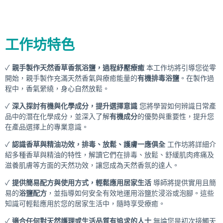
工作坊特色
✓
親手製作天然香草香氛浴鹽，過程紓壓療癒
本工作坊將引導您從零
開始，親手製作充滿天然香氣與療癒能量的
有機排毒浴鹽
。在製作過
程中，香氣縈繞，身心自然放鬆。
✓
深入探討有機與化學成分，提升選擇意識
您將學習如何辨識日常產
品中的潛在化學成分，並深入了解
有機成分
的優勢與重要性，提升您
在產品選擇上的專業意識。
✓
認識香草與精油功效，排毒、放鬆、護膚一應俱全
工作坊將詳細介
紹多種香草與精油的特性，解讀它們在排毒、放鬆、舒緩肌肉疼痛及
滋養肌膚等方面的天然功效，讓您成為天然香氛的達人。
✓
提供簡易配方與使用方式，輕鬆應用居家生活
導師將提供實用且簡
易的
浴鹽配方
，並指導如何安全有效地運用浴鹽於浸浴或泡腳。這些
知識可輕鬆應用於您的居家生活中，隨時享受療癒。
✓
適合任何對天然護理或生活品質有追求的人士
無論您是初次接觸天