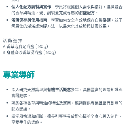
個人化配方調製與實作
：學員將根據個人需求與偏好，選擇適合
的香草與精油，親手調製並完成專屬的
浴鹽配方
。
浴鹽保存與使用指南
：學習如何安全有效地保存自製
浴鹽
，並了
解最佳的浸浴或泡腳方法，以最大化其放鬆與排毒效果。
活 動 選 擇
A 香草泡腳足浴鹽 (180g)
B 身體磨砂香草浸浴鹽 (180g)
專業導師
深入研究天然護理與
有機生活概念
多年，具備豐富的理論知識與
實踐經驗。
熟悉各種香草與精油的特性及運用，能夠提供專業且富有創意的
配方建議。
課堂風格溫和細膩，擅長引導學員放鬆心情並全身心投入創作，
享受手作的樂趣。