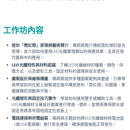
工作坊內容
迷你「霓虹燈」原理與藝術簡介
：導師將簡介傳統霓虹燈的發光
原理，並介紹如何運用LED光纖實現類似的視覺效果，及其在現
代藝術中的應用。
LED光纖特性與材料認識
：了解LED光纖線材的種類、顏色、供
電方式，以及塑形工具、固定材料的選擇與安全使用。
圖案設計與線條構圖
：導師將提供多種圖案範例與靈感，引導學
員學習如何在紙上繪製或在腦中構思迷你「霓虹燈」的圖案，掌
握線條的流動與平衡。
光纖塑形與固定技巧實作
：學習如何運用雙手或輔助工具，將
LED光纖線材沿著設計圖案進行彎曲、塑形，並使用專用膠水或
固定夾將其牢固地固定在底板上。
電路連接與供電組裝
：導師將示範如何將LED光纖線材與電池盒
（或USB電源線）進行安全連接，確保通電後能正常發光。