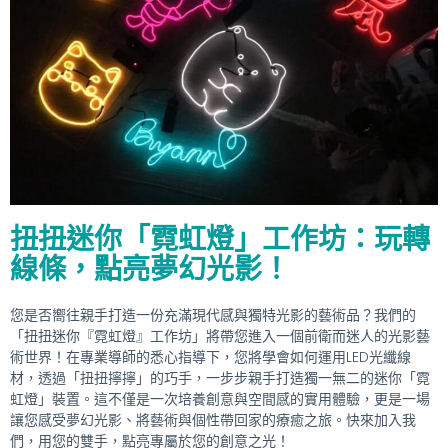
扭扭迷你「霓虹燈」工作坊：玩轉
線條，點亮夢幻光影！
您是否嚮往親手打造一份充滿現代感與獨特光影的藝術品？我們的
「扭扭迷你『霓虹燈』工作坊」將帶您進入一個前衛而迷人的光影藝
術世界！在專業導師的悉心指導下，您將學會如何運用LED光纖線
材，透過「扭扭擰擰」的巧手，一步步親手打造獨一無二的迷你「霓
虹燈」裝置。這不僅是一次培養創意與空間感的實用體驗，更是一場
讓您感受夢幻光影、將藝術與個性帶回家的療癒之旅。快來加入我
們，用您的雙手，點亮專屬於您的創意之光！