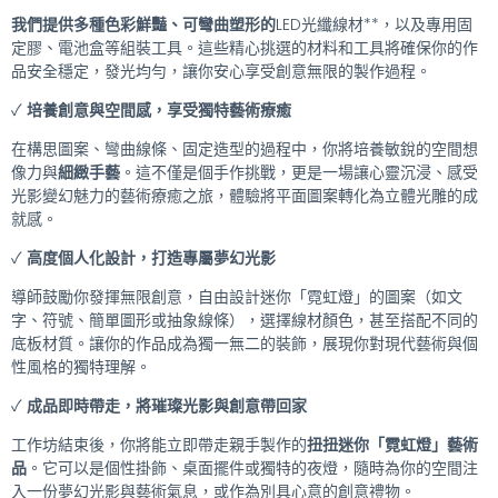
我們提供多種色彩鮮豔、可彎曲塑形的
LED光纖線材**，以及專用固
定膠、電池盒等組裝工具。這些精心挑選的材料和工具將確保你的作
品安全穩定，發光均勻，讓你安心享受創意無限的製作過程。
✓
培養創意與空間感，享受獨特藝術療癒
在構思圖案、彎曲線條、固定造型的過程中，你將培養敏銳的空間想
像力與
細緻手藝
。這不僅是個手作挑戰，更是一場讓心靈沉浸、感受
光影變幻魅力的藝術療癒之旅，體驗將平面圖案轉化為立體光雕的成
就感。
✓
高度個人化設計，打造專屬夢幻光影
導師鼓勵你發揮無限創意，自由設計迷你「霓虹燈」的圖案（如文
字、符號、簡單圖形或抽象線條），選擇線材顏色，甚至搭配不同的
底板材質。讓你的作品成為獨一無二的裝飾，展現你對現代藝術與個
性風格的獨特理解。
✓
成品即時帶走，將璀璨光影與創意帶回家
工作坊結束後，你將能立即帶走親手製作的
扭扭迷你「霓虹燈」藝術
品
。它可以是個性掛飾、桌面擺件或獨特的夜燈，隨時為你的空間注
入一份夢幻光影與藝術氣息，或作為別具心意的創意禮物。