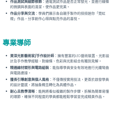
作品測試與細節修飾
：通電測試作品是否正常發光，並進行線條
的微調與表面的清潔，使作品更完美。
作品分享與交流
：學員們展示各自親手製作的扭扭迷你「霓虹
燈」作品，分享創作心得與點亮作品的喜悅。
專業導師
資深光影藝術家/手作設計師
：擁有豐富的LED藝術裝置、光影設
計及手作教學經驗，對線條、色彩與光影結合有獨到見解。
精通線材塑形與電路組裝
：能指導學員安全有效地進行光纖彎曲
與電路連接。
擅長引導創意與個人風格
：不僅傳授實用技法，更善於啟發學員
的設計靈感，將抽象概念轉化為具體作品。
耐心且教學清晰
：能夠將看似複雜的製作步驟，拆解為簡單易懂
的環節，確保不同程度的學員都能輕鬆學習並完成精美作品。