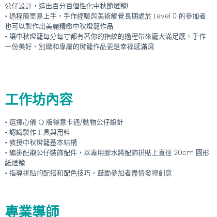
公仔設計，造出百分百個性化中秋節燈籠!
• 過程簡單易上手，手作經驗與美術觸覺長期處於 Level 0 的參加者
也可以製作出美麗精緻中秋燈籠作品
• 讓中秋燈籠每分每寸都有著你的指紋的過程帶來龐大滿足感，手作
一份美好、別緻和專屬的燈籠作品更是幸福感滿瀉
工作坊內容
• 選擇心儀 Q 版得意卡通/動物公仔設計
• 認識製作工具與用料
• 教授中秋燈籠基本結構
• 編排配襯公仔裝飾配件，以專用膠水將配飾拼貼上直徑 20cm 圓形
紙燈籠
• 指導拼貼的配搭和配色技巧，鼓勵參加者盡情發揮創意
專業導師