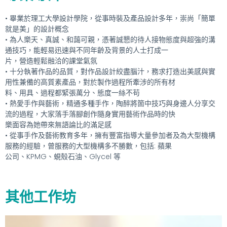
• 畢業於理工大學設計學院，從事時裝及產品設計多年，崇尚「簡單
就是美」的設計概念
• 為人樂天、真誠、和藹可親，憑著誠懇的待人接物態度與超強的溝
通技巧，能輕易迅速與不同年齡及背景的人士打成一
片，營造輕鬆融洽的課堂氣氛
• 十分執著作品的品質，對作品設計絞盡腦汁，務求打造出美感與實
用性兼備的高質素產品，對於製作過程所牽涉的所有材
料、用具、過程都緊張萬分、態度一絲不苟
• 熱愛手作與藝術，精通多種手作，陶醉將箇中技巧與身邊人分享交
流的過程，大家落手落腳創作隨身實用藝術作品時的快
樂面容為她帶來無語論比的滿足感
• 從事手作及藝術教育多年，擁有豐富指導大量參加者及為大型機構
服務的經驗，曾服務的大型機構多不勝數，包括: 蘋果
公司、KPMG、蜆殼石油、Glycel 等
其他工作坊