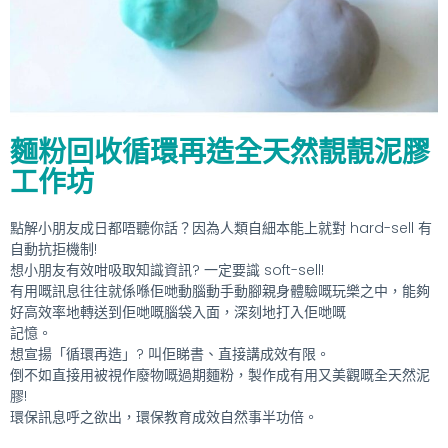
麵粉回收循環再造全天然靚靚泥膠
工作坊
點解小朋友成日都唔聽你話？因為人類自細本能上就對 hard-sell 有
自動抗拒機制!
想小朋友有效咁吸取知識資訊? 一定要識 soft-sell!
有用嘅訊息往往就係喺佢哋動腦動手動腳親身體驗嘅玩樂之中，能夠
好高效率地轉送到佢哋嘅腦袋入面，深刻地打入佢哋嘅
記憶。
想宣揚「循環再造」? 叫佢睇書、直接講成效有限。
倒不如直接用被視作廢物嘅過期麵粉，製作成有用又美觀嘅全天然泥
膠!
環保訊息呼之欲出，環保教育成效自然事半功倍。