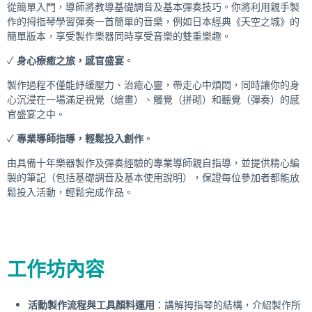
從簡單入門，導師將教導基礎調音及基本彈奏技巧。你將利用親手製
作的拇指琴學習彈奏一首簡單的音樂，例如日本經典《天空之城》的
簡單版本，享受製作樂器同時享受音樂的雙重樂趣。
✓
身心療癒之旅，感官盛宴
。
製作過程不僅能紓緩壓力、治癒心靈，帶走心中煩悶，同時讓你的身
心沉浸在一場滿足視覺（繪畫）、觸覺（拼砌）和聽覺（彈奏）的感
官盛宴之中。
✓
專業導師指導，輕鬆投入創作
。
由具備十年樂器製作及彈奏經驗的專業導師親自指導，並提供精心編
製的筆記（包括基礎調音及基本使用說明），保證每位參加者都能放
鬆投入活動，輕鬆完成作品。
工作坊內容
活動製作流程與工具顏料運用
：講解拇指琴的結構，介紹製作所