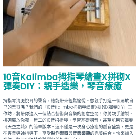
10音Kalimba拇指琴繪畫X拼砌X
彈奏DIY：親手造樂，琴音療癒
拇指琴清脆悅耳的聲音，總能帶來輕鬆愉悅。想親手打造一個屬於自
己的樂器嗎？我們的「10音Kalimba拇指琴繪畫X拼砌X彈奏DIY」工
作坊，將帶你進入一個結合藝術與音樂的創意空間！你將親手繪製、
拼砌屬於你獨一無二的10音拇指琴，學習基礎調音，甚至能用它彈奏
《天空之城》的簡單版本。這不僅是一次身心療癒的感官盛宴，更是
在專業導師指導下，享受
製作樂器
與
音樂樂趣
的完美結合。快來加入