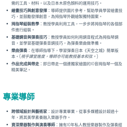
需的工具、材料，以及日本木原色顏料的運用技巧。
繪畫技巧與創意發揮
：導師提供圖片參考，幫助學員學習繪畫技
巧，並鼓勵發揮創意，為拇指琴外觀繪製獨特圖案。
拇指琴組裝教學
：教授學員利用工具，一步步將拇指琴的各個部
件進行組裝。
基礎調音與彈奏技巧
：教授學員如何利用調音程式為拇指琴調
音，並學習基礎彈奏音調技巧，為彈奏樂曲做準備。
樂曲彈奏
：在導師指導下，學習彈奏日本《天空之城》簡單版
本。(
視乎課堂進度，導師亦可能教授基本和弦。
)
作品完成與帶走
：即日帶走一個連獨家繪圖的10音拇指琴一個及
精美筆記。
專業導師
跨領域設計與藝術家
：設計專業畢業，從事多媒體設計超過十
年，將其美學素養融入樂器手作。
資深樂器製作與演奏導師
：擁有10年私人教授樂器製作及彈奏經