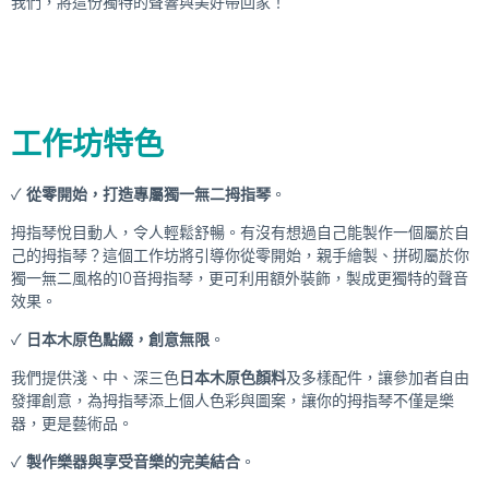
我們，將這份獨特的聲響與美好帶回家！
工作坊特色
✓
從零開始，打造專屬獨一無二拇指琴
。
拇指琴悅目動人，令人輕鬆舒暢。有沒有想過自己能製作一個屬於自
己的拇指琴？這個工作坊將引導你從零開始，親手繪製、拼砌屬於你
獨一無二風格的10音拇指琴，更可利用額外裝飾，製成更獨特的聲音
效果。
✓
日本木原色點綴，創意無限
。
我們提供淺、中、深三色
日本木原色顏料
及多樣配件，讓參加者自由
發揮創意，為拇指琴添上個人色彩與圖案，讓你的拇指琴不僅是樂
器，更是藝術品。
✓
製作樂器與享受音樂的完美結合
。