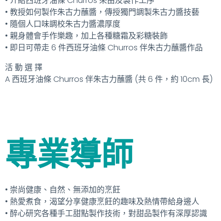
• 介紹西班牙油條 Churros 來由及製作工序
• 教授如何製作朱古力蘸醬，傳授獨門調製朱古力醬技藝
• 隨個人口味調校朱古力醬濃厚度
• 親身體會手作樂趣，加上各種糖霜及彩糖裝飾
• 即日可帶走 6 件西班牙油條 Churros 伴朱古力蘸醬作品
活 動 選 擇
A 西班牙油條 Churros 伴朱古力蘸醬 (共 6 件，約 10cm 長)
專業導師
• 崇尚健康、自然、無添加的烹飪
• 熱愛煮食，渴望分享健康烹飪的趣味及熱情帶給身邊人
• 醉心研究各種手工甜點製作技術，對甜品製作有深厚認識