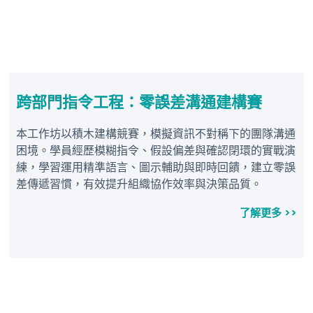
跨部⾨指令⼯程：零誤差溝通建構賽
本工作坊以積木建構競賽，模擬資訊不對稱下的團隊溝通
困境。學員經歷模糊指令、假設偏差與確認閉環的實戰演
練，學習運用精準語言、圖示輔助與即時回饋，建立零誤
差傳遞習慣，有效提升組織協作效率與決策品質。
了解更多 >>