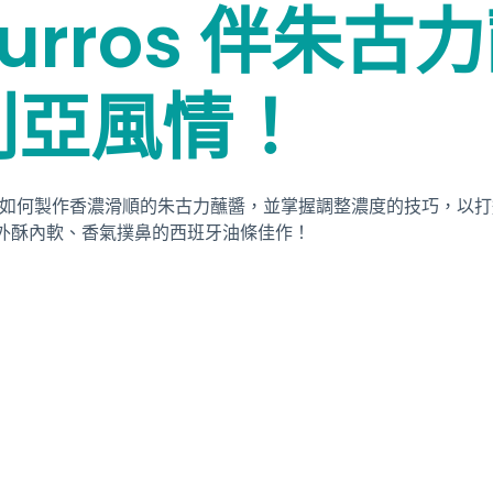
urros 伴朱
利亞風情！
員將學習如何製作香濃滑順的朱古力蘸醬，並掌握調整濃度的技巧，
外酥內軟、香氣撲鼻的西班牙油條佳作！